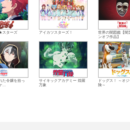
は異常なゲームの只中へと足を踏み
れていく。
嘘つきだらけの世界で、正直者は何
見るのか──。
人間の本質を抉る、究極の心理ゲー
★スターズ
アイカツスターズ！
世界の闇図鑑【闇
が今、開幕する！
ンオフ作品】
れた令嬢を拾っ
サイキックアカデミー 煌羅
ドッグス！ ～オ
..
万象
険～