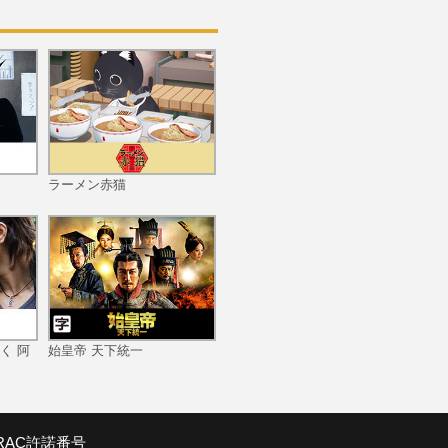
第11話 密輸ゲーム
ラーメン赤猫
第12話 ヨコヤ
く 阿
始皇帝 天下統一
第13話 分裂
SRAC許諾番号