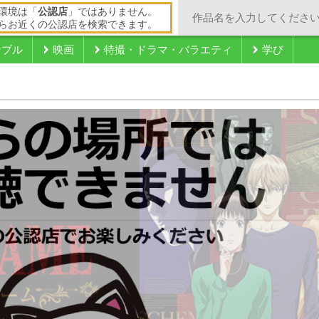
環境は「
公認店
」ではありません。
らお近くの公認店を検索できます。
ンブル
映画
特撮・ドラマ・バラエティ
学び