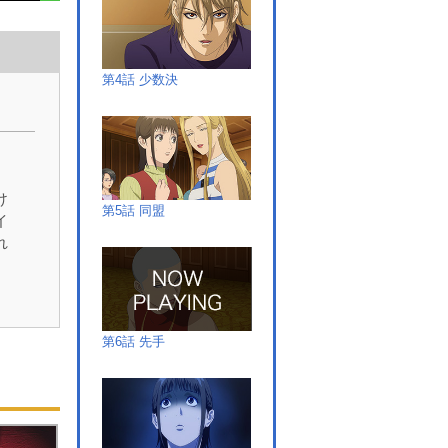
第4話 少数決
）
け
第5話 同盟
イ
れ
の
第6話 先手
服
ヤ
元
オ