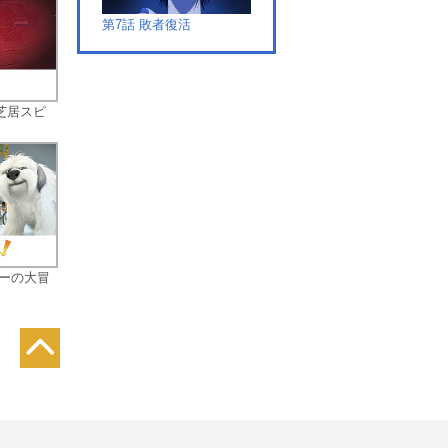
入
第7話 敗者復活
を
ム
芝居スピ
第8話 リストラゲーム
ジーの大冒
第9話 光と闇
第10話 救済