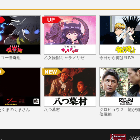
ツゴー怪奇組
乙女怪獣キャラメリゼ
今日から俺は‼OVA
あくまのくまさん
八つ墓村
クロヒョウ２ 龍が如
修羅編
JA