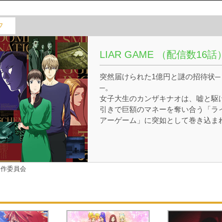
フ
LIAR GAME （配信数16話
突然届けられた1億円と謎の招待状─
─。
女子大生のカンザキナオは、嘘と駆
引きで巨額のマネーを奪い合う「ラ
アーゲーム」に突如として巻き込ま
てしまう。
他人を疑うことを知らない「バカ正
直」のナオは、開始早々、絶体絶命
窮地に陥る。
製作委員会
そんな彼女が頼ったのは、詐欺罪で
役し、釈放されたばかりの男・アキ
マシンイチ。
鋭い洞察力と圧倒的な知略を持つ「
天才詐欺師」のアキヤマと共に、ナ