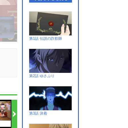
第1話 伝説の詐欺師
第2話 ゆさぶり
第3話 決着