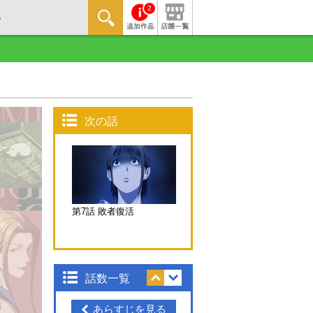
2
次の話
第7話 敗者復活
話数一覧
あらすじを見る