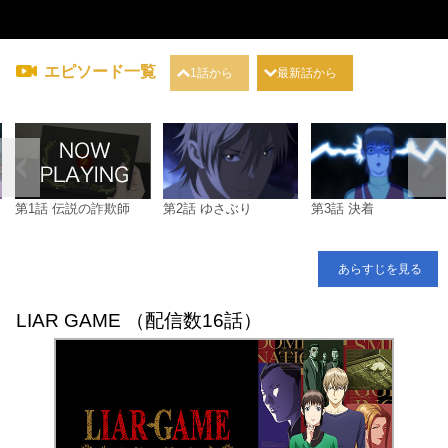
エピソード一覧
1話から
最新話から
第1話 伝説の詐欺師
第2話 ゆさぶり
第3話 決着
あらすじを見る
LIAR GAME （配信数16話）