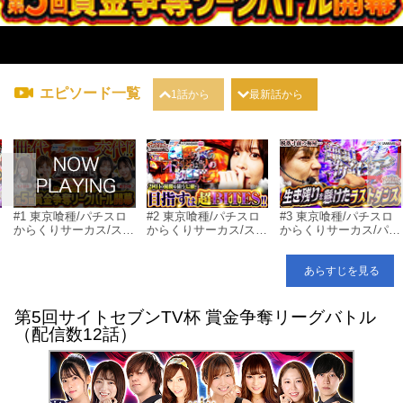
エピソード一覧
1話から
最新話から
#1 東京喰種/パチスロ
#2 東京喰種/パチスロ
#3 東京喰種/パチスロ
女
からくりサーカス/スマ
からくりサーカス/スマ
からくりサーカス/パチ
スロ モンキーターン
スロ モンキーターン
スロ 甲鉄城のカバネ
Ｖ
Ｖ/スマスロ北斗の拳
リ/スマスロ北斗の拳
あらすじを見る
第5回サイトセブンTV杯 賞金争奪リーグバトル
（配信数12話）