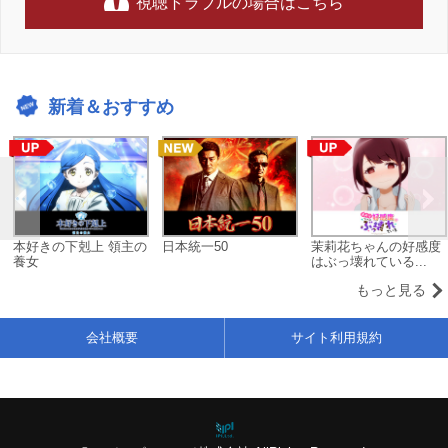
視聴トラブルの場合はこちら
新着＆おすすめ
本好きの下剋上 領主の
日本統一50
茉莉花ちゃんの好感度
養女
はぶっ壊れている...
もっと見る
会社概要
サイト利用規約