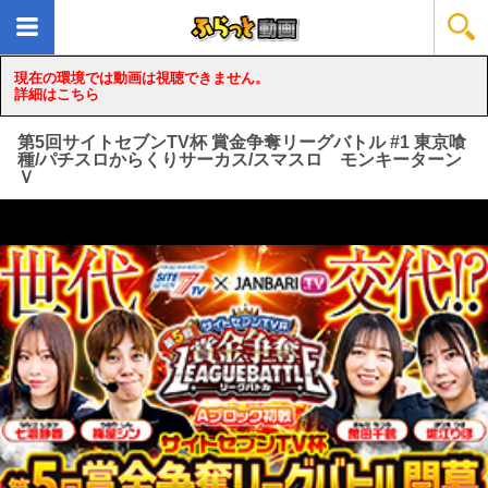
現在の環境では動画は視聴できません。
詳細はこちら
第5回サイトセブンTV杯 賞金争奪リーグバトル #1 東京喰
種/パチスロからくりサーカス/スマスロ モンキーターン
Ｖ
loading...