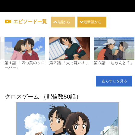
エピソード一覧
1話から
最新話から
一
第１話 「四つ葉のクロ
第２話 「大っ嫌い！」
第３話 「ちゃんと？」
ーバー」
あらすじを見る
クロスゲーム （配信数50話）