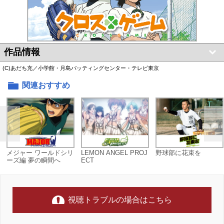
作品情報
(C)あだち充／小学館・月島バッティングセンター・テレビ東京
関連おすすめ
メジャー ワールドシリ
LEMON ANGEL PROJ
野球部に花束を
ーズ編 夢の瞬間へ
ECT
視聴トラブルの場合はこちら