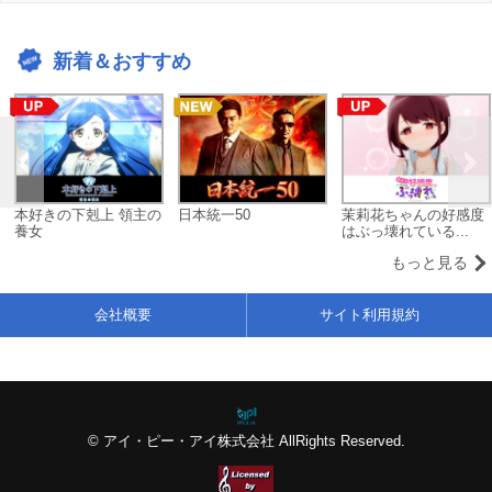
新着＆おすすめ
本好きの下剋上 領主の
日本統一50
茉莉花ちゃんの好感度
養女
はぶっ壊れている...
もっと見る
会社概要
サイト利用規約
© アイ・ピー・アイ株式会社 AllRights Reserved.