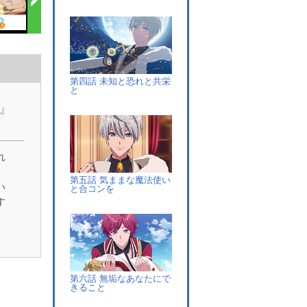
第四話 未知と恐れと共栄
と
』
れ
第五話 気ままな魔法使い
い
と合コンを
す
呼
。
ち
世
第六話 無垢なあなたにで
きること
界