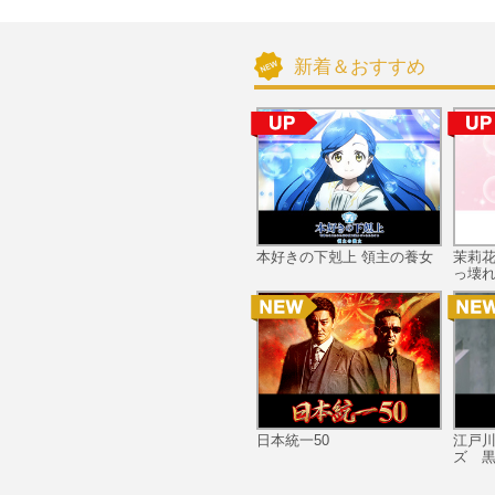
新着＆おすすめ
本好きの下剋上 領主の養女
茉莉
っ壊れ
日本統一50
江戸
ズ 黒