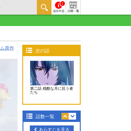
1
ム原作
次の話
第二話 残酷な月に抗う者
たち
話数一覧
あらすじを見る