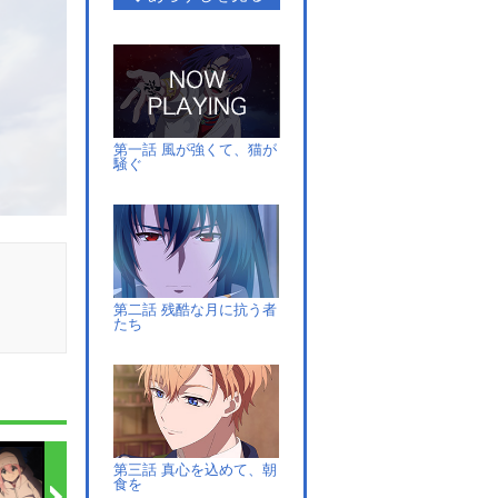
第一話 風が強くて、猫が
騒ぐ
第二話 残酷な月に抗う者
たち
第三話 真心を込めて、朝
食を