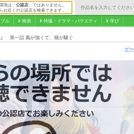
環境は「
公認店
」ではありません。
らお近くの公認店を検索できます。
ンブル
映画
特撮・ドラマ・バラエティ
学び
』
第一話 風が強くて、猫が騒ぐ
ゲー