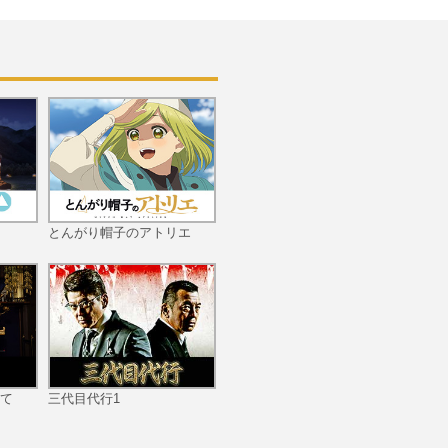
第十話 ひとりぼっちで歩
いていける
第十一話 兆しの鳥の目は
とんがり帽子のアトリエ
醒めて
第十二話 あなたの世界に
祝福を
て
三代目代行1