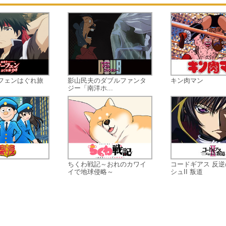
を救うため。そして、人間と魔法使
の架け橋となるために。
自分の心に従い魔法を使う魔法使い
ちに、寄り添い、心を繋ぐ努力をす
晶。
美しく恐ろしい壊れかけの世界で、
法使いたちとの忘れがたい不思議な
日々が始まる。
フェンはぐれ旅
影山民夫のダブルファンタ
キン肉マン
ジー「南洋ホ...
ちくわ戦記～おれのカワイ
コードギアス 反
イで地球侵略～
シュII 叛道