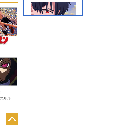
い
た
る
第七話 酒宴に招かれざる
魔
客
第八話 いびつな奇跡のか
けらたち
逆のルルー
第九話 薄氷の上で物憂げ
なダンスを