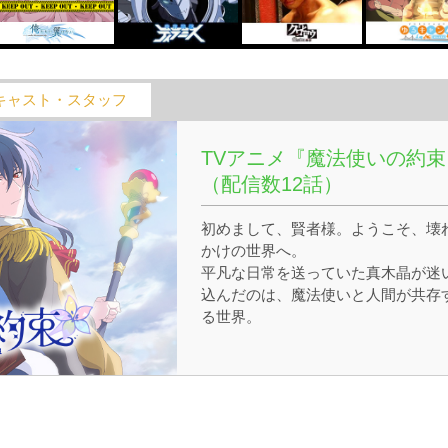
キャスト・スタッフ
TVアニメ『魔法使いの約束
（配信数12話）
初めまして、賢者様。ようこそ、壊
かけの世界へ。
平凡な日常を送っていた真木晶が迷
込んだのは、魔法使いと人間が共存
る世界。
その世界では、〈大いなる厄災〉と
ばれる巨大な月が年に一度襲来する
月と戦う使命を持つ『魔法使い』た
を束ねる『賢者』として、晶はこの
界に召喚されたのだ。月と戦い、世