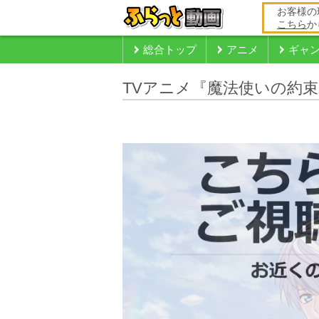
お客様の
こちら
か
総合トップ
アニメ
ギャ
TVアニメ『魔法使いの約束