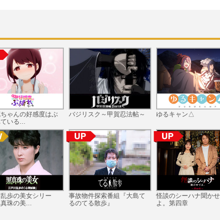
花ちゃんの好感度はぶ
バジリスク～甲賀忍法帖～
ゆるキャン△
ている...
川乱歩の美女シリー
事故物件探索番組『大島て
怪談のシーハナ聞かせ
真珠の美...
るのてる散歩』
よ。第四章