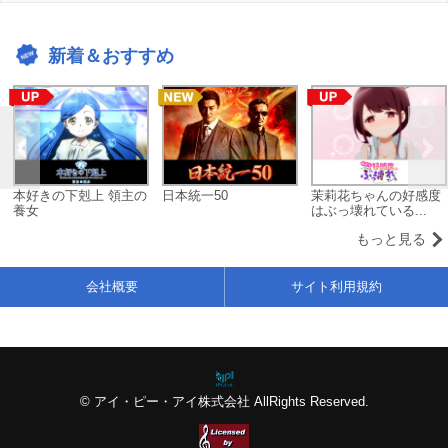
新着＆おすすめ
本好きの下剋上 領主の
日本統一50
茉莉花ちゃんの好感度
養女
はぶっ壊れている...
もっと見る
会社概要
サイト利用規約
© アイ・ピー・アイ株式会社 AllRights Reserved.