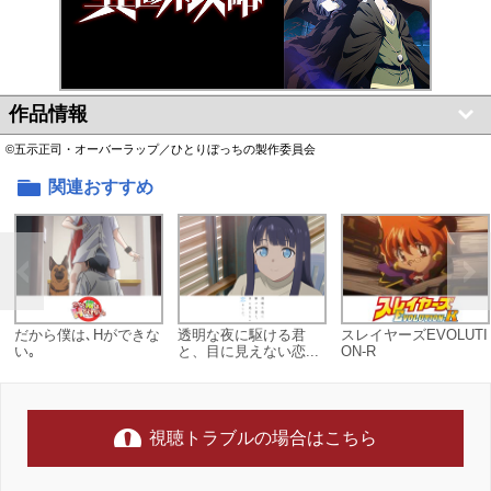
作品情報
©五示正司・オーバーラップ／ひとりぼっちの製作委員会
関連おすすめ
だから僕は､Hができな
透明な夜に駆ける君
スレイヤーズEVOLUTI
い｡
と、目に見えない恋...
ON-R
視聴トラブルの場合はこちら