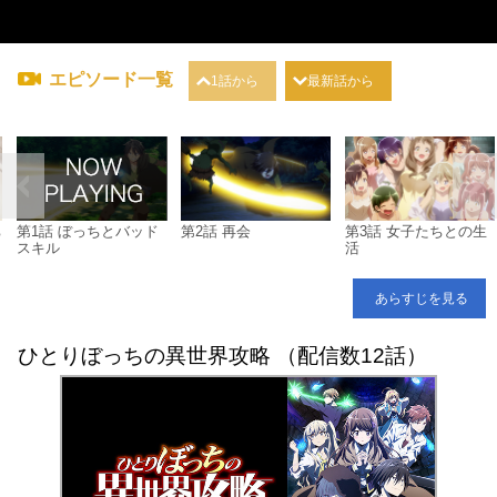
エピソード一覧
1話から
最新話から
ち
第1話 ぼっちとバッド
第2話 再会
第3話 女子たちとの生
スキル
活
あらすじを見る
ひとりぼっちの異世界攻略 （配信数12話）