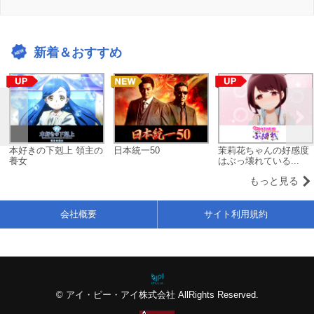
新着＆おすすめ
本好きの下剋上 領主の
日本統一50
茉莉花ちゃんの好感度
養女
はぶっ壊れている...
もっと見る
会社概要
サイト利用規約
© アイ・ピー・アイ株式会社 AllRights Reserved.