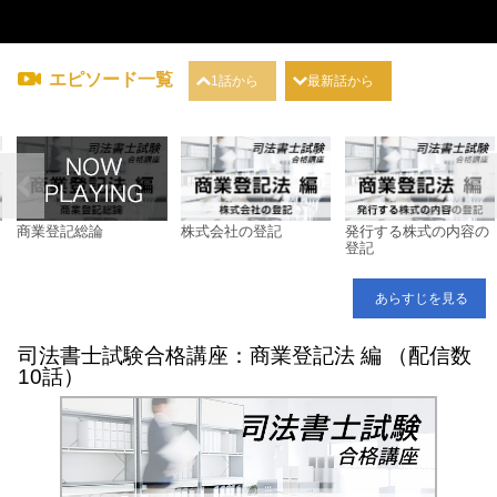
エピソード一覧
1話から
最新話から
商業登記総論
株式会社の登記
発行する株式の内容の
登記
あらすじを見る
司法書士試験合格講座：商業登記法 編 （配信数
10話）