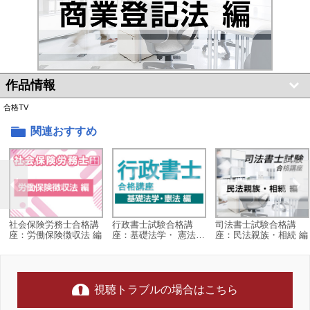
作品情報
合格TV
関連おすすめ
社会保険労務士合格講
行政書士試験合格講
司法書士試験合格講
座：労働保険徴収法 編
座：基礎法学・ 憲法
座：民法親族・相続 編
編
視聴トラブルの場合はこちら