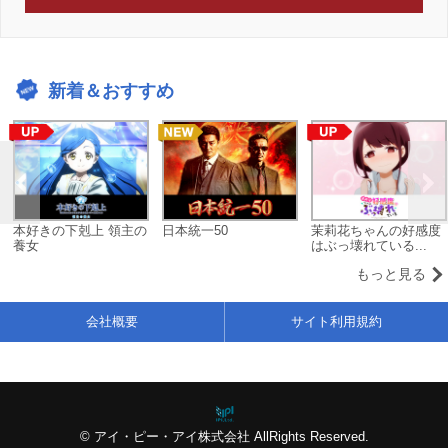
新着＆おすすめ
本好きの下剋上 領主の
日本統一50
茉莉花ちゃんの好感度
養女
はぶっ壊れている...
もっと見る
会社概要
サイト利用規約
© アイ・ピー・アイ株式会社 AllRights Reserved.