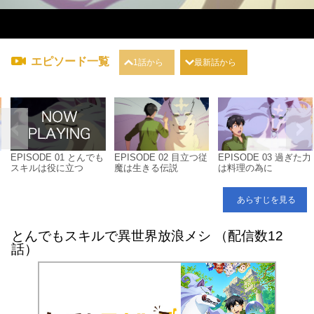
エピソード一覧
1話から
最新話から
EPISODE 01 とんでも
EPISODE 02 目立つ従
EPISODE 03 過ぎた力
スキルは役に立つ
魔は生きる伝説
は料理の為に
あらすじを見る
とんでもスキルで異世界放浪メシ （配信数12
話）