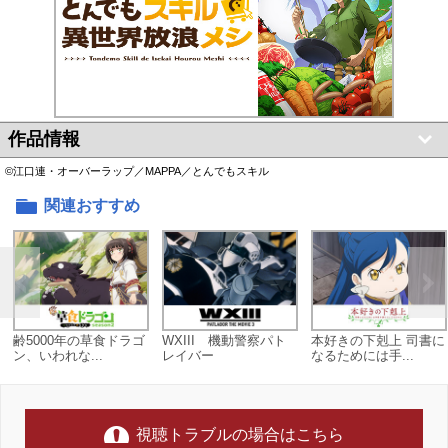
作品情報
©江口連・オーバーラップ／MAPPA／とんでもスキル
関連おすすめ
齢5000年の草食ドラゴ
WXIII 機動警察パト
本好きの下剋上 司書に
ン、いわれな...
レイバー
なるためには手...
視聴トラブルの場合はこちら