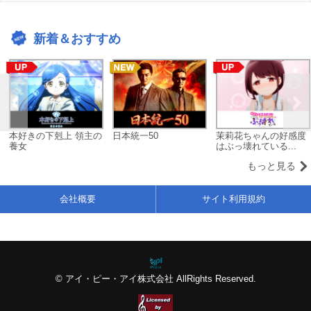
新着＆おすすめ
本好きの下剋上 領主の
日本統一50
茉莉花ちゃんの好感度
養女
はぶっ壊れている...
もっと見る
会社概要
サイト利用規約
© アイ・ピー・アイ株式会社 AllRights Reserved.