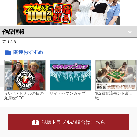
作品情報
(C)ＪＡＢ
関連おすすめ
ういちとヒカルの日の
サイトセブンカップ
第2回女流モンド新人
丸房総STC
戦
視聴トラブルの場合はこちら