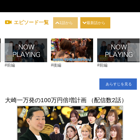
エピソード一覧
1話から
最新話から
#前編
#後編
#前編
あらすじを見る
大崎一万発の100万円倍増計画 （配信数2話）