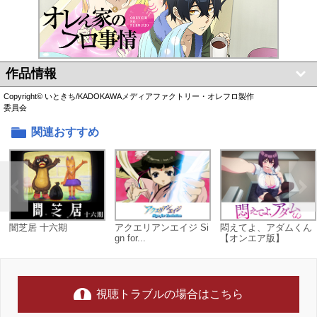
作品情報
Copyright© いときち/KADOKAWAメディアファクトリー・オレフロ製作
委員会
関連おすすめ
闇芝居 十六期
アクエリアンエイジ Si
悶えてよ、アダムくん
gn for...
【オンエア版】
視聴トラブルの場合はこちら