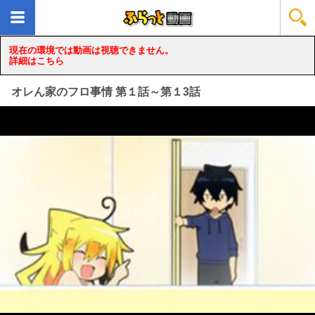
現在の環境では動画は視聴できません。
詳細はこちら
オレん家のフロ事情 第１話～第１3話
loading...