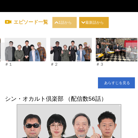
エピソード一覧
1話から
最新話から
＃１
＃２
＃３
あらすじを見る
シン・オカルト倶楽部 （配信数56話）