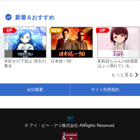
新着＆おすすめ
本好きの下剋上 領主の
日本統一50
茉莉花ちゃんの好感度
養女
はぶっ壊れている...
もっと見る
会社概要
サイト利用規約
© アイ・ピー・アイ株式会社 AllRights Reserved.