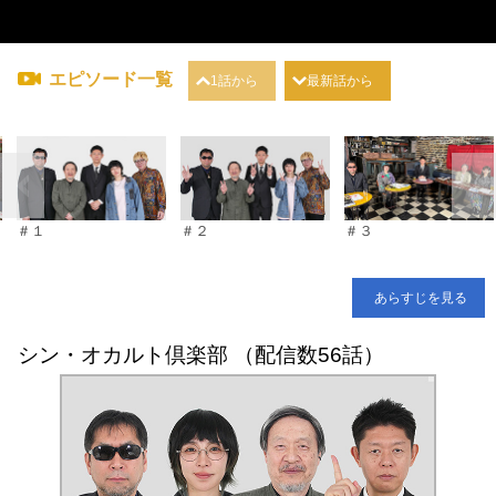
エピソード一覧
1話から
最新話から
＃１
＃２
＃３
あらすじを見る
シン・オカルト倶楽部 （配信数56話）