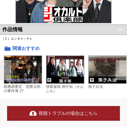
作品情報
（Ｃ）エンタメ～テレ
関連おすすめ
税務調査官 窓際太郎
侠客探偵 簡不知（かん
孫子兵法
の事件簿 27
ふち）
視聴トラブルの場合はこちら