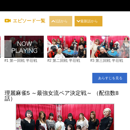
エピソード一覧
1話から
最新話から
#1 第一回戦 半荘戦
#2 第二回戦 半荘戦
#3 第三回戦 半荘戦
あらすじを見る
理麗麻雀5 ～最強女流ペア決定戦～ （配信数8
話）