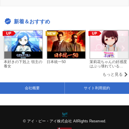
新着＆おすすめ
本好きの下剋上 領主の
日本統一50
茉莉花ちゃんの好感度
養女
はぶっ壊れている...
もっと見る
会社概要
サイト利用規約
© アイ・ピー・アイ株式会社 AllRights Reserved.