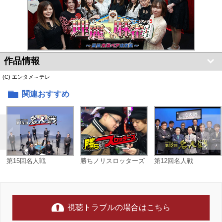
作品情報
(C) エンタメ～テレ
関連おすすめ
第15回名人戦
勝ちノリスロッターズ
第12回名人戦
視聴トラブルの場合はこちら