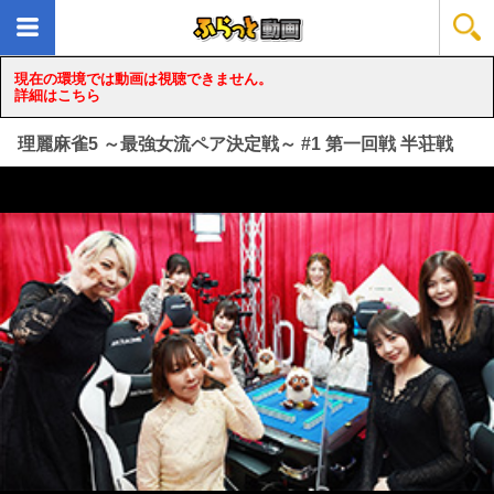
現在の環境では動画は視聴できません。
詳細はこちら
理麗麻雀5 ～最強女流ペア決定戦～ #1 第一回戦 半荘戦
loading...