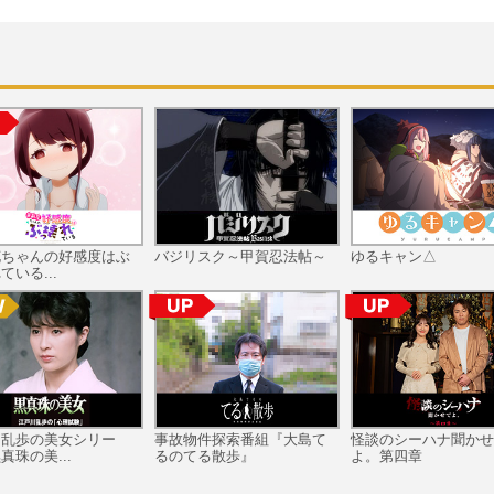
花ちゃんの好感度はぶ
バジリスク～甲賀忍法帖～
ゆるキャン△
ている...
川乱歩の美女シリー
事故物件探索番組『大島て
怪談のシーハナ聞かせ
真珠の美...
るのてる散歩』
よ。第四章