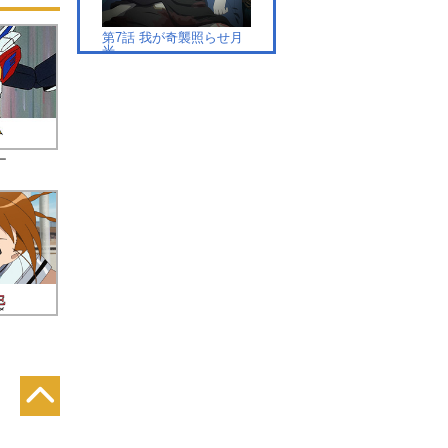
っ
第7話 我が奇襲照らせ月
光
ー
第8話 緑宝石の鎧
第9話 最接近領からの使
者