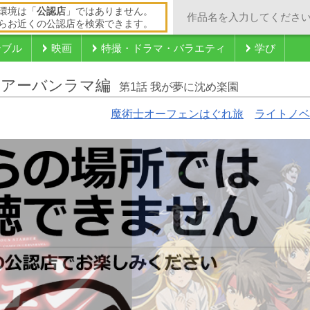
環境は「
公認店
」ではありません。
らお近くの公認店を検索できます。
ンブル
映画
特撮・ドラマ・バラエティ
学び
 アーバンラマ編
第1話 我が夢に沈め楽園
魔術士オーフェンはぐれ旅
ライトノベ