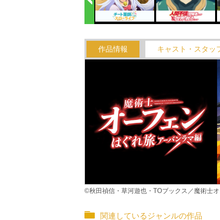
作品情報
キャスト・スタッ
©秋田禎信・草河遊也・TOブックス／魔術士オ
関連しているジャンルの作品