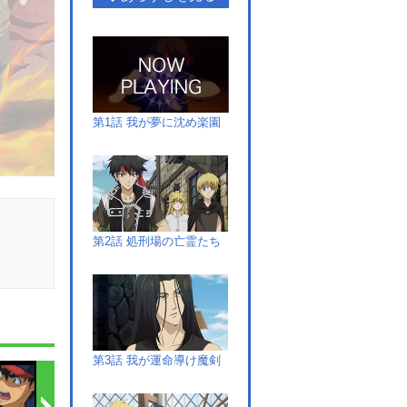
第1話 我が夢に沈め楽園
第2話 処刑場の亡霊たち
第3話 我が運命導け魔剣