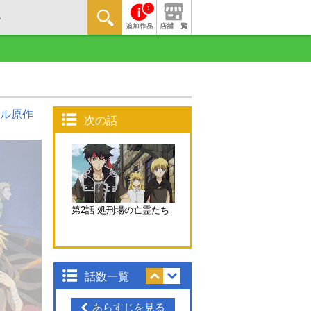
1
ル原作
次の話
第2話 処刑場の亡霊たち
話数一覧
あらすじを見る