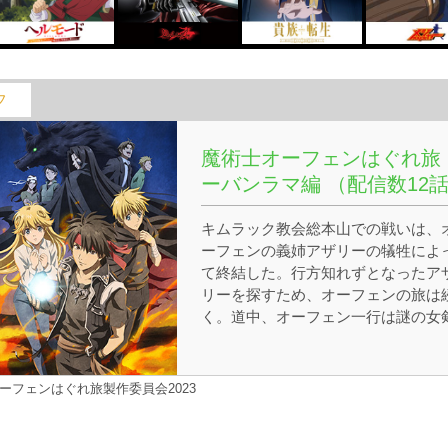
フ
魔術士オーフェンはぐれ旅 
ーバンラマ編 （配信数12
キムラック教会総本山での戦いは、
ーフェンの義姉アザリーの犠牲によ
て終結した。行方知れずとなったア
リーを探すため、オーフェンの旅は
く。道中、オーフェン一行は謎の女
士ロッテーシャと出会い、彼女を巡
騒動に巻き込まれてゆく。ドラゴン
族の≪聖域≫からの暗殺者との衝突
ーフェンはぐれ旅製作委員会2023
かつての兄弟子との再会。やがて明
かになるロッテーシャの正体とその