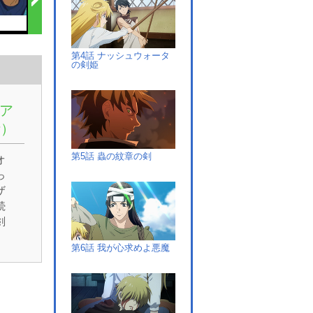
第4話 ナッシュウォータ
の剣姫
ア
話）
第5話 蟲の紋章の剣
オ
っ
ザ
続
剣
る
第6話 我が心求めよ悪魔
種
。
ら
目