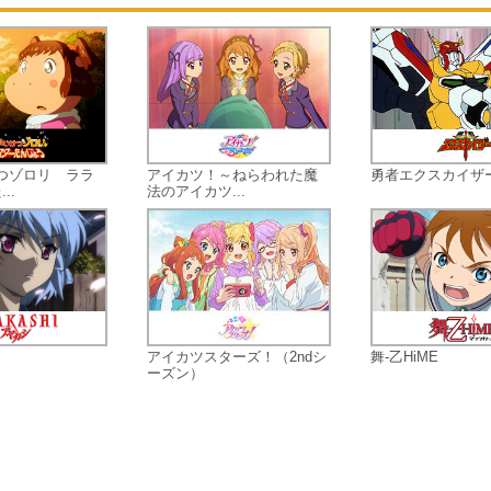
的。オーフェンの新たな戦いが始ま
た。
つゾロリ ララ
アイカツ！～ねらわれた魔
勇者エクスカイザ
..
法のアイカツ...
アイカツスターズ！（2ndシ
舞-乙HiME
ーズン）