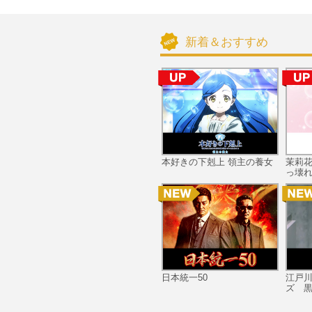
新着＆おすすめ
本好きの下剋上 領主の養女
茉莉
っ壊れ
日本統一50
江戸
ズ 黒