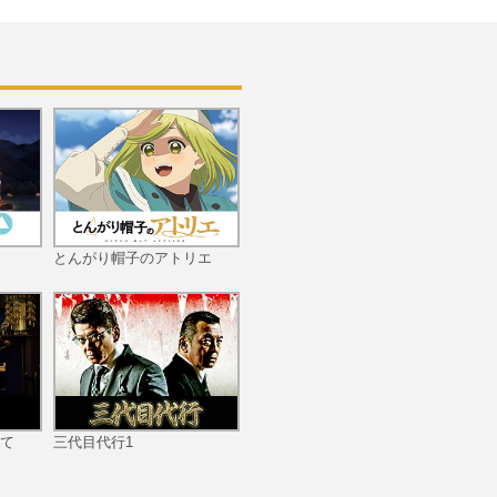
第10話 レッド・ドラゴン
の憂鬱
第11話 最強の白魔術士
とんがり帽子のアトリエ
第12話 我が絶望つつめ緑
て
三代目代行1