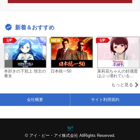
新着＆おすすめ
本好きの下剋上 領主の
日本統一50
茉莉花ちゃんの好感度
養女
はぶっ壊れている...
もっと見る
会社概要
サイト利用規約
© アイ・ピー・アイ株式会社 AllRights Reserved.