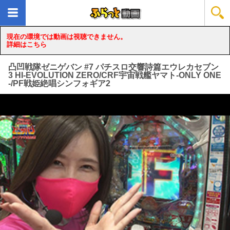
現在の環境では動画は視聴できません。
詳細はこちら
凸凹戦隊ゼニゲバン #7 パチスロ交響詩篇エウレカセブン
3 HI‐EVOLUTION ZERO/CRF宇宙戦艦ヤマト‐ONLY ONE
‐/PF戦姫絶唱シンフォギア2
loading...