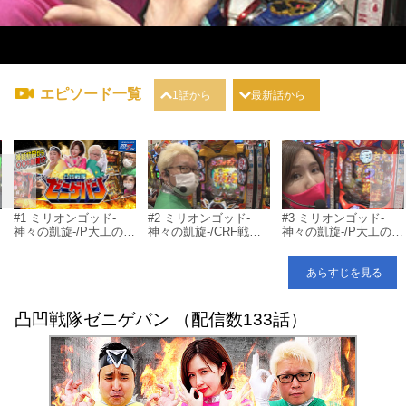
エピソード一覧
1話から
最新話から
#1 ミリオンゴッド‐
#2 ミリオンゴッド‐
#3 ミリオンゴッド‐
神々の凱旋‐/P大工の源
神々の凱旋‐/CRF戦姫
神々の凱旋‐/P大工の源
神
さん 超韋駄天/P花の慶
絶唱シンフォギア/P花
さん 超韋駄天
次～蓮
の慶次～蓮
あらすじを見る
凸凹戦隊ゼニゲバン （配信数133話）