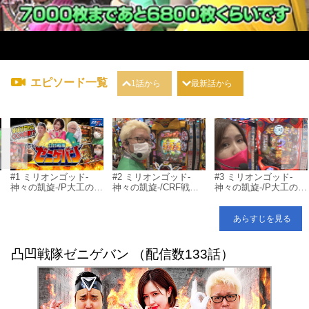
エピソード一覧
1話から
最新話から
#1 ミリオンゴッド‐
#2 ミリオンゴッド‐
#3 ミリオンゴッド‐
神々の凱旋‐/P大工の源
神々の凱旋‐/CRF戦姫
神々の凱旋‐/P大工の源
神
さん 超韋駄天/P花の慶
絶唱シンフォギア/P花
さん 超韋駄天
次～蓮
の慶次～蓮
あらすじを見る
凸凹戦隊ゼニゲバン （配信数133話）