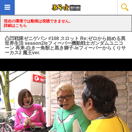
現在の環境では動画は視聴できません。
詳細はこちら
凸凹戦隊ゼニゲバン #108 スロット Re:ゼロから始める異
世界生活 season2/eフィーバー機動戦士ガンダムユニコ
ーン 再来-白き一角獣と黒き獅子-/eフィーバーからくりサ
ーカス2 魔王ver.
loading...