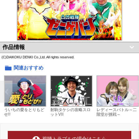
作品情報
(C)DAIKOKU DENKI Co.,Ltd. All rights reserved.
関連おすすめ
ういちの愛をとりもど
射駒タケシの攻略スロ
レディースバトル～二
せ!!
ットVII
階堂が挑戦～
視聴トラブルの場合はこちら