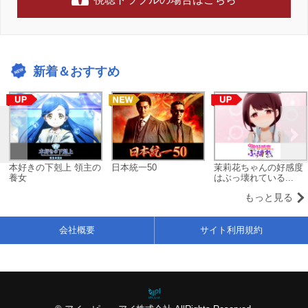
新着＆おすすめ
本好きの下剋上 領主の
日本統一50
茉莉花ちゃんの好感度
養女
はぶっ壊れている...
もっと見る
会社概要
サイト利用規約