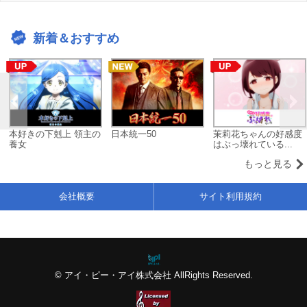
新着＆おすすめ
本好きの下剋上 領主の
日本統一50
茉莉花ちゃんの好感度
養女
はぶっ壊れている...
もっと見る
会社概要
サイト利用規約
© アイ・ピー・アイ株式会社 AllRights Reserved.