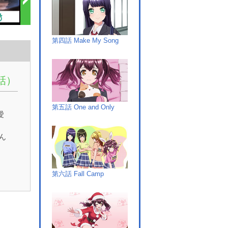
第四話 Make My Song
3話）
第五話 One and Only
愛
ん
明
と
第六話 Fall Camp
結
、学
け