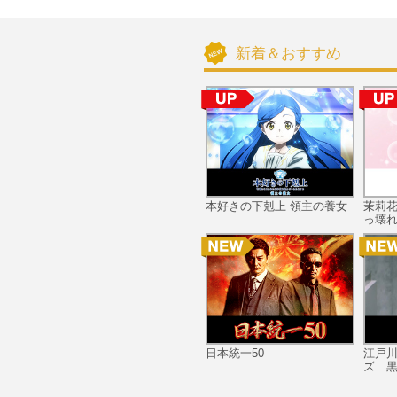
新着＆おすすめ
本好きの下剋上 領主の養女
茉莉
っ壊れ
日本統一50
江戸
ズ 黒