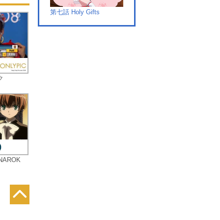
第七話 Holy Gifts
第八話 Dear Friend
ク
第九話 Encounter With Li
ght
AROK
第十話 Brand New World