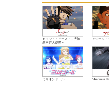
セイント・ビースト～光陰
アジール・
叙事詩天使譚～
ミリオンドール
Shenmue th