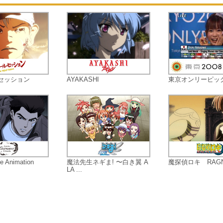
上がっていく……！
セッション
AYAKASHI
東京オンリーピッ
e Animation
魔法先生ネギま! 〜白き翼 A
魔探偵ロキ RAGN
LA ...