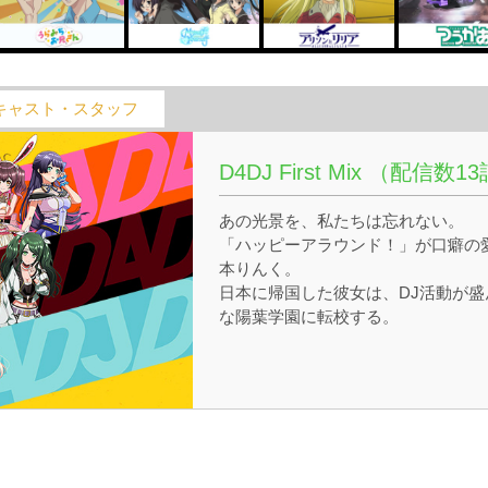
キャスト・スタッフ
D4DJ First Mix （配信数1
あの光景を、私たちは忘れない。
「ハッピーアラウンド！」が口癖の
本りんく。
日本に帰国した彼女は、DJ活動が盛
な陽葉学園に転校する。
そこで目にしたDJライブに感動し、
石真秀・大鳴門むに・渡月 麗を次々
巻き込んで、ついにはDJユニットを
成することに。
Peaky P-keyやPhoton Maidenなど
内のDJユニットとも交流しながら、
りんくたちは大きなステージへと駆