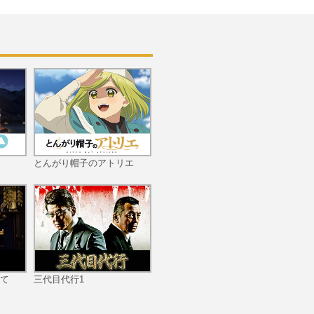
第十一話 Voice of Evoluti
on
とんがり帽子のアトリエ
第十二話 Childhood Frien
ds
て
三代目代行1
第十三話 Groovy Mix