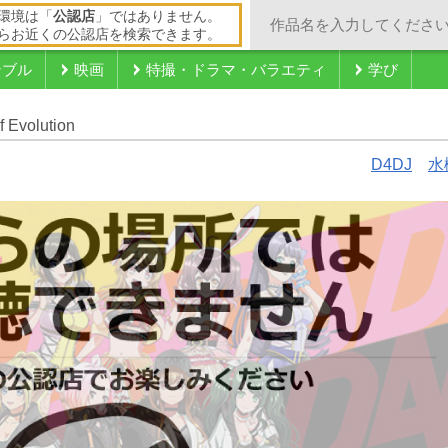
環境は「
公認店
」ではありません。
らお近くの公認店を検索できます。
ンブル
映画
特撮・ドラマ・バラエティ
学び
Evolution
D4DJ
水