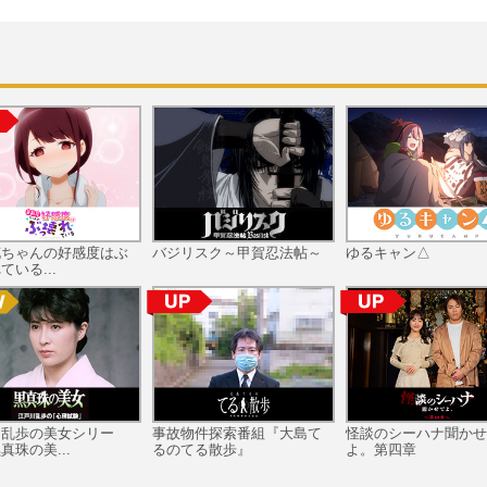
花ちゃんの好感度はぶ
バジリスク～甲賀忍法帖～
ゆるキャン△
ている...
川乱歩の美女シリー
事故物件探索番組『大島て
怪談のシーハナ聞かせ
真珠の美...
るのてる散歩』
よ。第四章