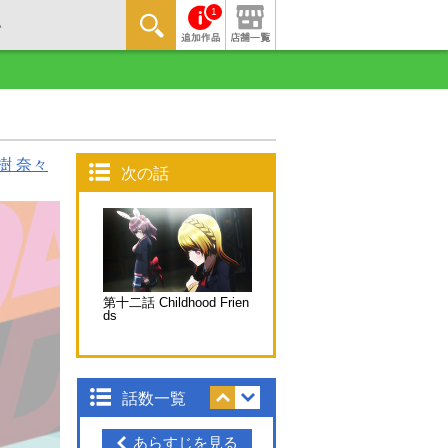
1
樹 奈々
次の話
第十二話 Childhood Frien
ds
話数一覧
あらすじを見る