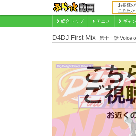
お客様の
こちら
か
総合トップ
アニメ
ギャ
D4DJ First Mix
第十一話 Voice of 