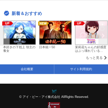
新着＆おすすめ
本好きの下剋上 領主の
日本統一50
茉莉花ちゃんの好感度
養女
はぶっ壊れている...
もっと見る
会社概要
サイト利用規約
© アイ・ピー・アイ株式会社 AllRights Reserved.