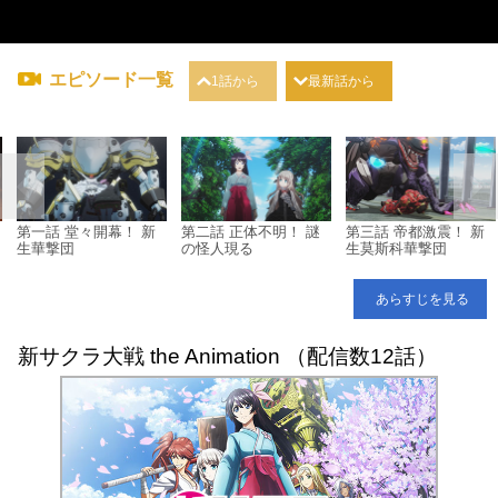
エピソード一覧
1話から
最新話から
第一話 堂々開幕！ 新
第二話 正体不明！ 謎
第三話 帝都激震！ 新
生華撃団
の怪人現る
生莫斯科華撃団
あらすじを見る
新サクラ大戦 the Animation （配信数12話）