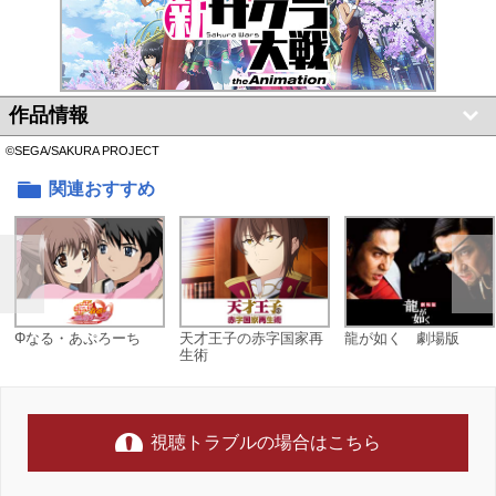
作品情報
©SEGA/SAKURA PROJECT
関連おすすめ
Φなる・あぷろーち
天才王子の赤字国家再
龍が如く 劇場版
生術
視聴トラブルの場合はこちら