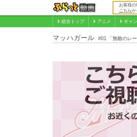
お客様の
こちら
か
総合トップ
アニメ
ギャ
マッハガール
#01 「無敵の