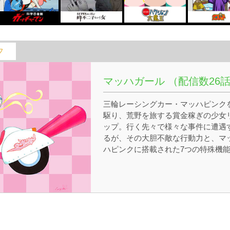
フ
マッハガール （配信数26
三輪レーシングカー・マッハピンク
駆り、荒野を旅する賞金稼ぎの少女
ップ。行く先々で様々な事件に遭遇
るが、その大胆不敵な行動力と、マ
ハピンクに搭載された7つの特殊機
駆使し、華麗にピンチを突破してい
く。