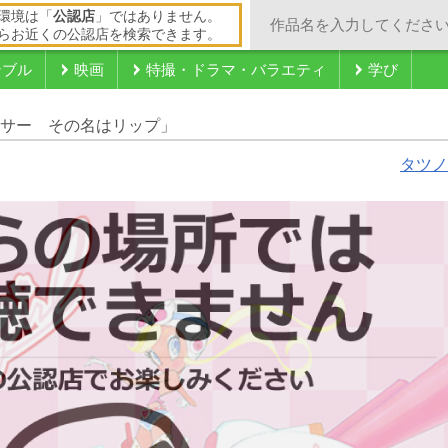
環境は「
公認店
」ではありません。
らお近くの公認店を検索できます。
ンブル
映画
特撮・ドラマ・バラエティ
学び
レーサー その名はリップ」
タツノ