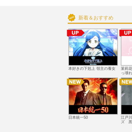
新着＆おすすめ
本好きの下剋上 領主の養女
茉莉
っ壊れ
日本統一50
江戸
ズ 黒