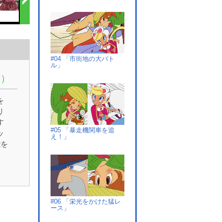
#04 「市街地の大バト
ル」
話）
を
リ
す
#05 「暴走機関車を追
ッ
え！」
能を
#06 「栄光をかけた猛レ
ース」