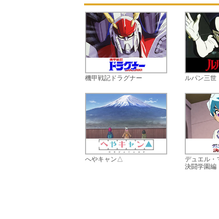
機甲戦記ドラグナー
ルパン三世 P
へやキャン△
デュエル・
決闘学園編