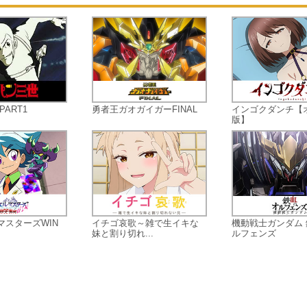
ART1
勇者王ガオガイガーFINAL
インゴクダンチ【
版】
マスターズWIN
イチゴ哀歌～雑で生イキな
機動戦士ガンダム
妹と割り切れ...
ルフェンズ