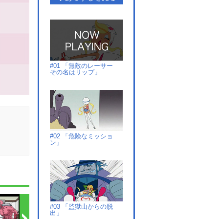
#01 「無敵のレーサー
その名はリップ」
#02 「危険なミッショ
ン」
#03 「監獄山からの脱
出」