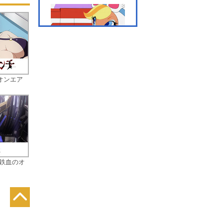
#07 「大陸で一番速い奴
はどっちだ！？」
オンエア
#08 「キングベアよ永久
に」
 鉄血のオ
#09 「サリナス峠のゴー
ストマシーン」