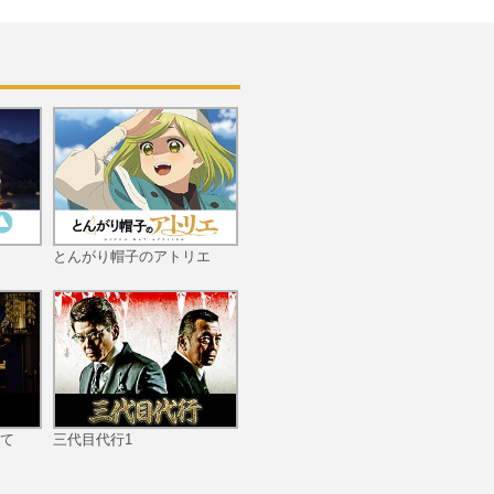
#10 「ゴーストマシーン
の秘密」
#11 「彷徨える亡霊ナイ
とんがり帽子のアトリエ
トホーク・ジョー」
#12 「天国へのラストレ
ース」
て
三代目代行1