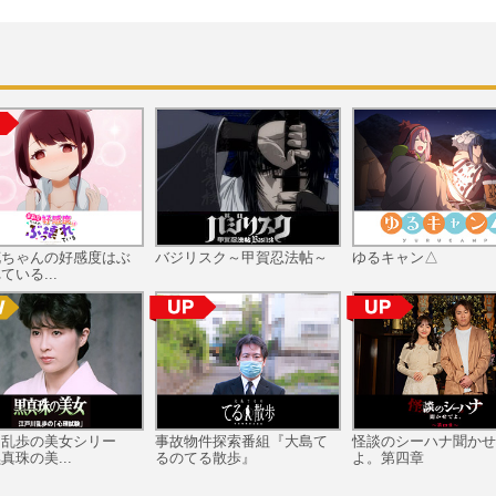
花ちゃんの好感度はぶ
バジリスク～甲賀忍法帖～
ゆるキャン△
ている...
川乱歩の美女シリー
事故物件探索番組『大島て
怪談のシーハナ聞かせ
真珠の美...
るのてる散歩』
よ。第四章