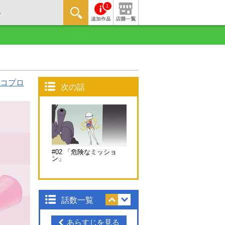
1
コプロ
次の話
#02 「危険なミッショ
ン」
話数一覧
あらすじを見る