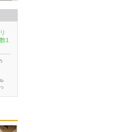
リ
数1
の
ル
っ
れ
チ
バ
いを