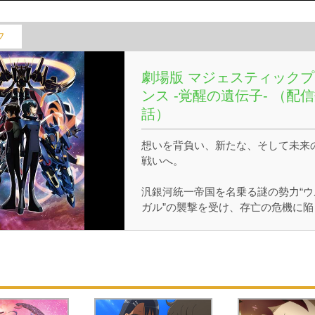
フ
劇場版 マジェスティックプ
ンス -覚醒の遺伝子- （配信
話）
想いを背負い、新たな、そして未来
戦いへ。
汎銀河統一帝国を名乗る謎の勢力“ウ
ガル”の襲撃を受け、存亡の危機に陥
た地球。
遺伝子操作によって戦うために生ま
た子どもたち、イズル、アサギ、ケ
イ、タマキ、スルガ、アンジュの「
ームラビッツ」は、最新鋭の戦闘デ
イス「AHSMB（アッシュ）」で戦