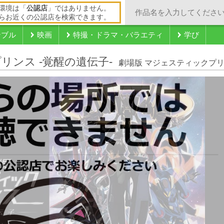
環境は「
公認店
」ではありません。
らお近くの公認店を検索できます。
ンブル
映画
特撮・ドラマ・バラエティ
学び
リンス -覚醒の遺伝子-
劇場版 マジェスティックプリ