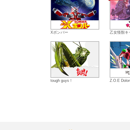
Xボンバー
乙女怪獣キ
tough guys！
Z.O.E Dolo