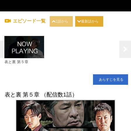
エピソード一覧
1話から
最新話から
表と裏 第５章
あらすじを見る
表と裏 第５章 （配信数1話）