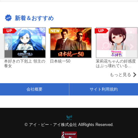
新着＆おすすめ
本好きの下剋上 領主の
日本統一50
茉莉花ちゃんの好感度
養女
はぶっ壊れている...
もっと見る
会社概要
サイト利用規約
© アイ・ピー・アイ株式会社 AllRights Reserved.