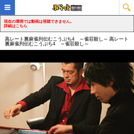
現在の環境では動画は視聴できません。
詳細はこちら
高レート裏麻雀列伝むこうぶち4 ～雀荘殺し～ 高レート
裏麻雀列伝むこうぶち4 ～雀荘殺し～
loading...