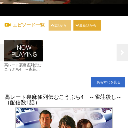
エピソード一覧
1話から
最新話から
高レート裏麻雀列伝む
こうぶち4 ～雀荘殺
し～
あらすじを見る
高レート裏麻雀列伝むこうぶち4 ～雀荘殺し～
（配信数1話）