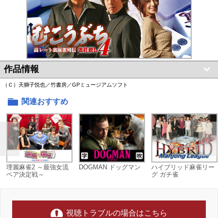
作品情報
（Ｃ）天獅子悦也／竹書房／GPミュージアムソフト
関連おすすめ
理麗麻雀2 ～最強女流
DOGMAN ドッグマン
ハイブリッド麻雀リー
ペア決定戦～
グ ガチ雀
視聴トラブルの場合はこちら