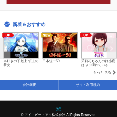
新着＆おすすめ
本好きの下剋上 領主の
日本統一50
茉莉花ちゃんの好感度
養女
はぶっ壊れている...
もっと見る
会社概要
サイト利用規約
© アイ・ピー・アイ株式会社 AllRights Reserved.