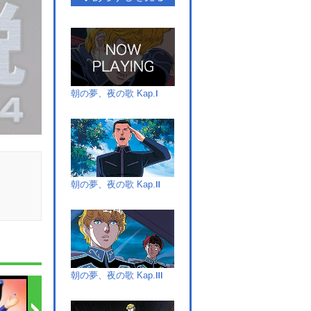
朝の夢、夜の歌 Kap.Ⅰ
朝の夢、夜の歌 Kap.Ⅱ
朝の夢、夜の歌 Kap.Ⅲ