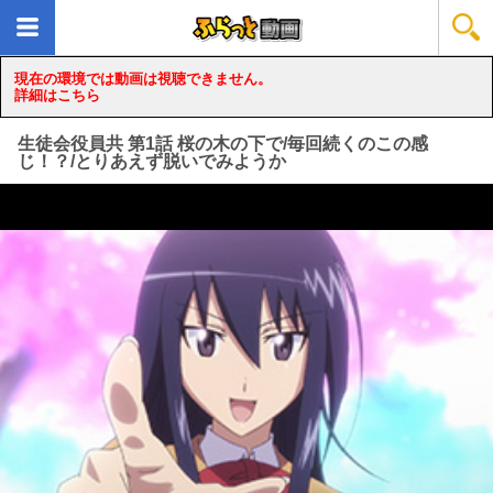
現在の環境では動画は視聴できません。
詳細はこちら
生徒会役員共 第1話 桜の木の下で/毎回続くのこの感
じ！？/とりあえず脱いでみようか
loading...