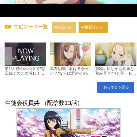
エピソード一覧
1話から
最新話から
！
第1話 桜の木の下で/毎
第2話 時に君はＳかＭ
第3話 我ながら見事な
回続くのこの感じ！？/
か？/ならば君のその力
包み具合だ/会長！もっ
とりあえず脱いでみよ
を試させてもらおう/き
と裾を広げちゃってく
うか
らきらと輝くこいつは
ださい！/もう満腹なの
お主のなんだ？
か！？
あらすじを見る
生徒会役員共 （配信数13話）