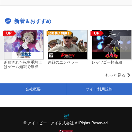
新着＆おすすめ
追放された転生重騎士
終戦のエンペラー
レッツゴー怪奇組
はゲーム知識で無双す
る
もっと見る
会社概要
サイト利用規約
© アイ・ピー・アイ株式会社 AllRights Reserved.