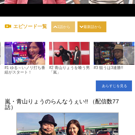
エピソード一覧
1話から
最新話から
#1 ゆる～いノリ打ち番
#2 青山りょうを喰う男
#3 狙うは3連勝!!
組がスタート！
「嵐」
あらすじを見る
嵐・青山りょうのらんなうぇい!! （配信数77
話）