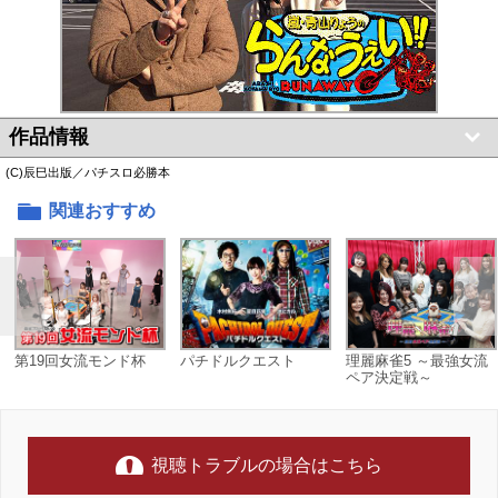
作品情報
(C)辰巳出版／パチスロ必勝本
関連おすすめ
第19回女流モンド杯
パチドルクエスト
理麗麻雀5 ～最強女流
ペア決定戦～
視聴トラブルの場合はこちら