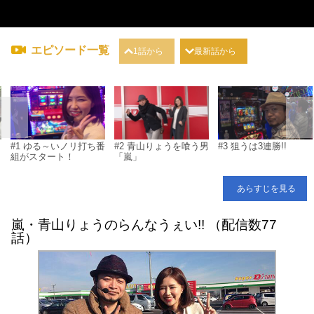
エピソード一覧
1話から
最新話から
#1 ゆる～いノリ打ち番
#2 青山りょうを喰う男
#3 狙うは3連勝!!
組がスタート！
「嵐」
あらすじを見る
嵐・青山りょうのらんなうぇい!! （配信数77
話）