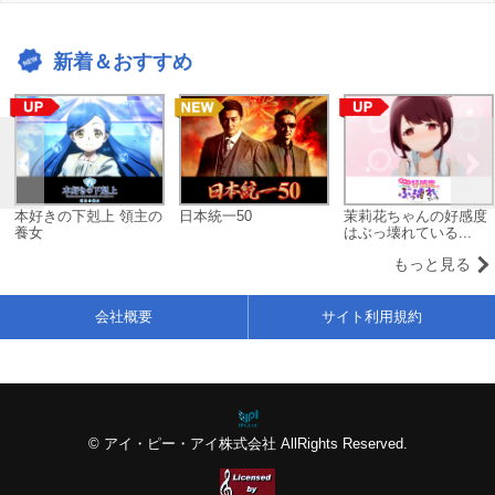
新着＆おすすめ
本好きの下剋上 領主の
日本統一50
茉莉花ちゃんの好感度
養女
はぶっ壊れている...
もっと見る
会社概要
サイト利用規約
© アイ・ピー・アイ株式会社 AllRights Reserved.