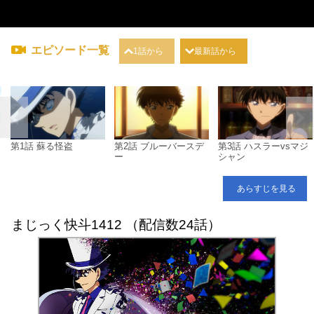
エピソード一覧
1話から
最新話から
ミ
第1話 蘇る怪盗
第2話 ブルーバースデ
第3話 ハスラーvsマジ
ー
シャン
あらすじを見る
まじっく快斗1412 （配信数24話）