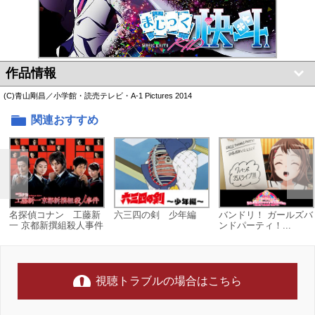
作品情報
(C)青山剛昌／小学館・読売テレビ・A-1 Pictures 2014
関連おすすめ
名探偵コナン 工藤新
六三四の剣 少年編
バンドリ！ ガールズバ
一 京都新撰組殺人事件
ンドパーティ！...
視聴トラブルの場合はこちら