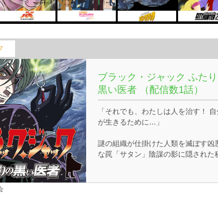
フ
ブラック・ジャック ふたり
黒い医者 （配信数1話）
「それでも、わたしは人を治す！ 自
が生きるために…」
謎の組織が仕掛けた人類を滅ぼす凶
な罠「サタン」陰謀の影に隠された
密の島「イカロス」 ドクター・キリ
との「生と死」をかけた衝撃の対決
１本のメスで奇跡を生み出す天才外
会
医ブラック・ジャックにシリーズ史
最大の危機が迫る！