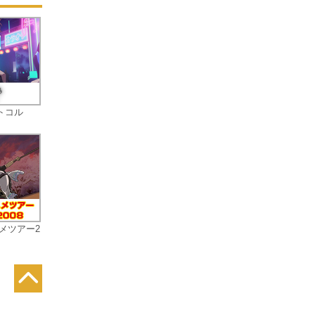
トコル
メツアー2