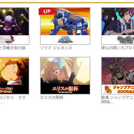
と召喚少女の奴
ゾイド ジェネシス
僕らの雨いろプロ
つゾロリ ララ
エリスの聖杯
銀魂 ジャンプアニ
..
005&...