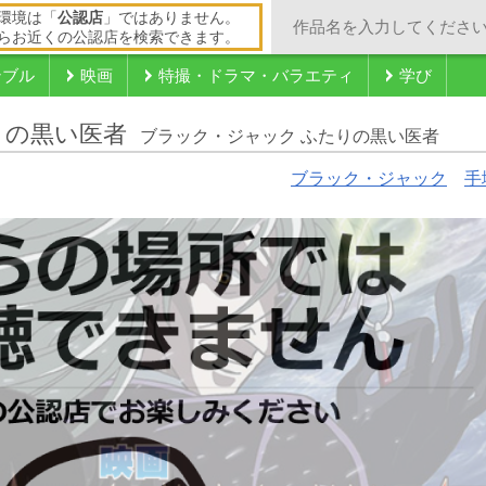
環境は「
公認店
」ではありません。
らお近くの公認店を検索できます。
ンブル
映画
特撮・ドラマ・バラエティ
学び
りの黒い医者
ブラック・ジャック ふたりの黒い医者
ブラック・ジャック
手