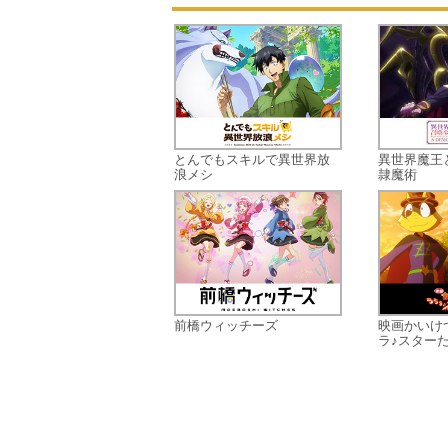
とんでもスキルで異世界放
異世界魔王
浪メシ
隷魔術
前橋ウィッチーズ
映画かいけ
ラ♪スターた.