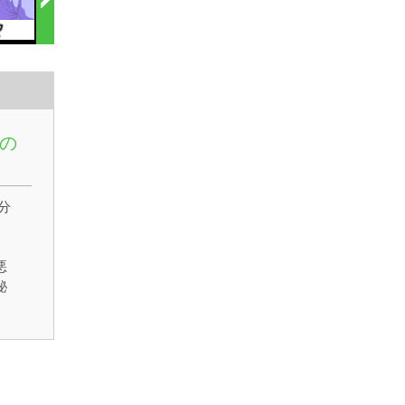
の
分
悪
秘
コ
！
科
上