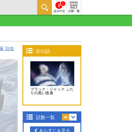
1
塚 治虫
次の話
ブラック・ジャック ふた
りの黒い医者
話数一覧
あらすじを見る