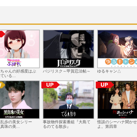
花ちゃんの好感度はぶ
バジリスク～甲賀忍法帖～
ゆるキャン△
ている...
川乱歩の美女シリー
事故物件探索番組『大島て
怪談のシーハナ聞かせ
真珠の美...
るのてる散歩』
よ。第四章