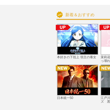
新着＆おすすめ
本好きの下剋上 領主の養女
茉莉
っ壊れ
日本統一50
江戸
ズ 黒