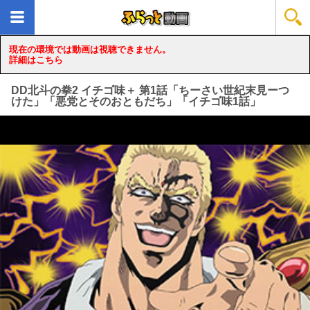
現在の環境では動画は視聴できません。
詳細はこちら
DD北斗の拳2 イチゴ味＋ 第1話「ちーさい世紀末見ーつ
けた」「悪党とそのおともだち」「イチゴ味1話」
loading...