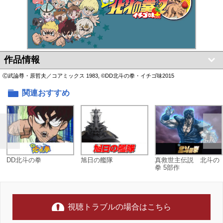
作品情報
Ⓒ武論尊・原哲夫／コアミックス 1983, ©DD北斗の拳・イチゴ味2015
関連おすすめ
DD北斗の拳
旭日の艦隊
真救世主伝説 北斗の
拳 5部作
視聴トラブルの場合はこちら