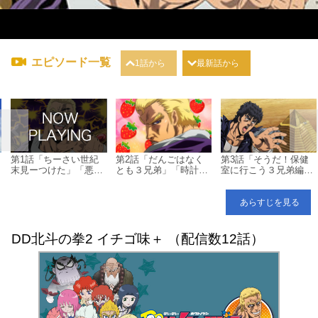
エピソード一覧
1話から
最新話から
第1話「ちーさい世紀
第2話「だんごはなく
第3話「そうだ！保健
末見ーつけた」「悪党
とも３兄弟」「時計台
室に行こう３兄弟編」
とそのおともだち」
のエレベーター」「イ
「マジでチャリでデス
「イチゴ味1話」
チゴ味2話」
道路」「イチゴ味3
話」
あらすじを見る
DD北斗の拳2 イチゴ味＋ （配信数12話）