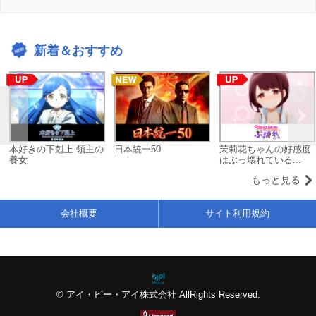
新着＆おすすめ
本好きの下剋上 領主の
日本統一50
茉莉花ちゃんの好感度
養女
はぶっ壊れている...
もっと見る
会社概要
サイト利用規約
© アイ・ピー・アイ株式会社 AllRights Reserved.