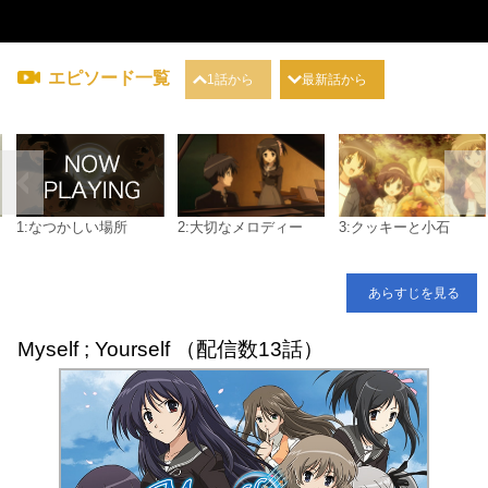
エピソード一覧
1話から
最新話から
1:なつかしい場所
2:大切なメロディー
3:クッキーと小石
あらすじを見る
Myself ; Yourself （配信数13話）