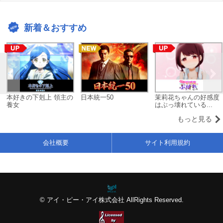
新着＆おすすめ
本好きの下剋上 領主の
日本統一50
茉莉花ちゃんの好感度
養女
はぶっ壊れている...
もっと見る
会社概要
サイト利用規約
© アイ・ピー・アイ株式会社 AllRights Reserved.