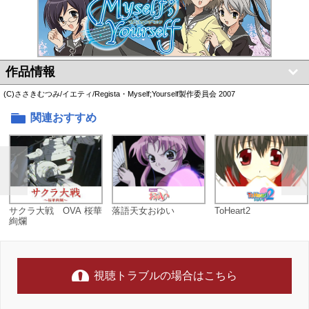
作品情報
(C)ささきむつみ/イエティ/Regista・Myself;Yourself製作委員会 2007
関連おすすめ
サクラ大戦 OVA 桜華
落語天女おゆい
ToHeart2
絢爛
視聴トラブルの場合はこちら