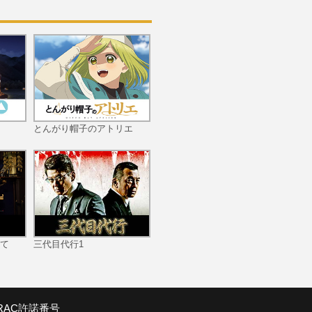
#10 幼なじみは止められ
ない
#11 幼なじみは抱きしめ
とんがり帽子のアトリエ
る
#12 幼なじみは乙女です
から
て
三代目代行1
SRAC許諾番号