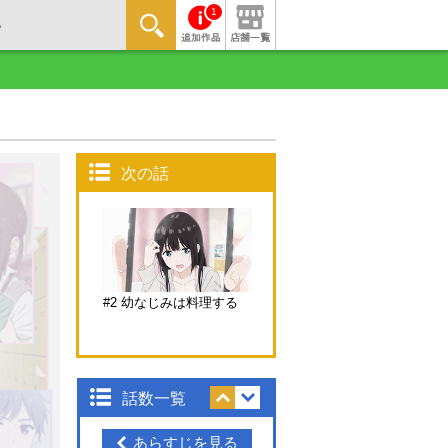
1
次の話
#2 幼なじみは料理する
話数一覧
あらすじを見る