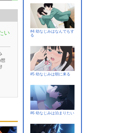
#4 幼なじみはなんでもす
たい
る
み
の想
好
、
#5 幼なじみは朝に来る
の
てる
っ
続
ー
#6 幼なじみは泊まりたい
し
め
た