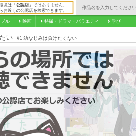
環境は「
公認店
」ではありません。
らお近くの公認店を検索できます。
ンブル
映画
特撮・ドラマ・バラエティ
学び
たい
#1 幼なじみは負けたくない