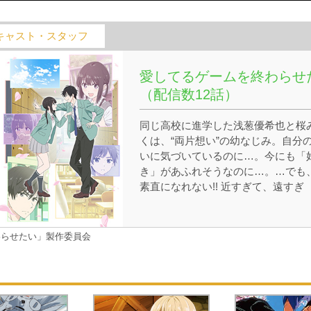
キャスト・スタッフ
愛してるゲームを終わらせ
（配信数12話）
同じ高校に進学した浅葱優希也と桜
くは、“両片想い”の幼なじみ。自分
いに気づいているのに…。今にも「
き」があふれそうなのに…。…でも
素直になれない!! 近すぎて、遠すぎ
る、優希也とみく。ふたりをつなぐ
は、小6のときにはじまった「愛し
ゲーム」。交互に「愛してる」とい
わらせたい」製作委員会
て照れたほうが負け。今でもずっと
ける、意地の張り合い。愛してるゲ
ムに勝てたら、告白したい――。愛
てるゲームに勝って、「好き」を認
させたい――。両片想いを卒業する