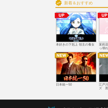
新着＆おすすめ
本好きの下剋上 領主の養女
茉莉
っ壊れ
日本統一50
江戸
ズ 黒