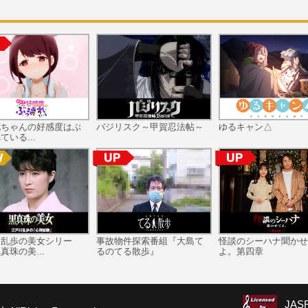
花ちゃんの好感度はぶ
バジリスク～甲賀忍法帖～
ゆるキャン△
ている...
川乱歩の美女シリー
事故物件探索番組『大島て
怪談のシーハナ聞かせ
真珠の美...
るのてる散歩』
よ。第四章
JA