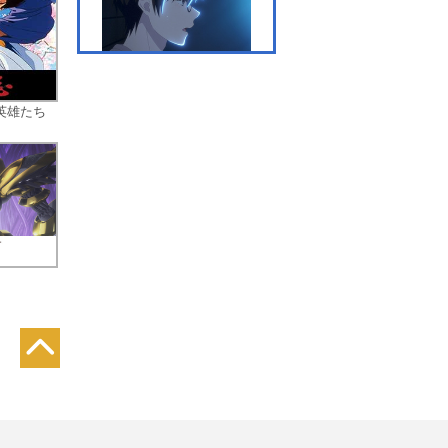
の
#7 幼なじみは勝負を決め
たい
英雄たち
#8 幼なじみと生徒会長
#9 幼なじみは師弟にな
る？