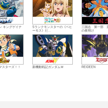
めの、ありったけの想いを込めた“恋
ゲーム”がはじまる!!
ン キングゲイナ
Sランクモンスターの《ベヒ
三国志 第一部 
ーモス》だ...
の夜明け
マスターズ！！
新機動戦記ガンダムＷ
REIDEEN