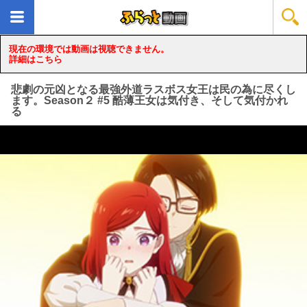
現在の環境では動画は視聴できません。
詳細はこちら
悲劇の元凶となる最強外道ラスボス女王は民の為に尽くし
ます。Season２ #5 酷薄王女は気付き、そして気付かれ
る
loading...