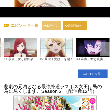
エピソード一覧
1話から
最新話から
た
#1 暴虐王女と婚約者
#2 暴虐王女は口を開く
#3 暴虐王女と真実
あらすじを見る
悲劇の元凶となる最強外道ラスボス女王は民の
為に尽くします。Season２ （配信数12話）