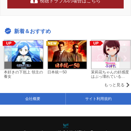
視聴トラブルの場合はこちら
新着＆おすすめ
本好きの下剋上 領主の
日本統一50
茉莉花ちゃんの好感度
養女
はぶっ壊れている...
もっと見る
会社概要
サイト利用規約