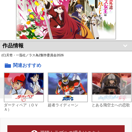
作品情報
(C)天壱・一迅社／ラス為2製作委員会2026
関連おすすめ
ダーティペア（ＯＶ
超者ライディーン
とある飛空士への恋歌
Ａ）