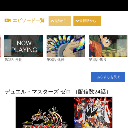
エピソード一覧
1話から
最新話から
第1話 強化
第2話 死神
第3話 焦り
あらすじを見る
デュエル・マスターズ ゼロ （配信数24話）