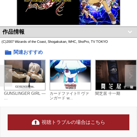
作品情報
(C)2007 Wizards of the Coast, Shogakukan, WHC, ShoPro, TV TOKYO
関連おすすめ
GUNSLINGER GIRL ―
カードファイト!! ヴァ
闇芝居 十一期
...
ンガード w...
視聴トラブルの場合はこちら