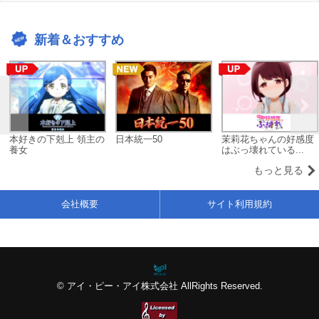
新着＆おすすめ
本好きの下剋上 領主の
日本統一50
茉莉花ちゃんの好感度
養女
はぶっ壊れている...
もっと見る
会社概要
サイト利用規約
© アイ・ピー・アイ株式会社 AllRights Reserved.