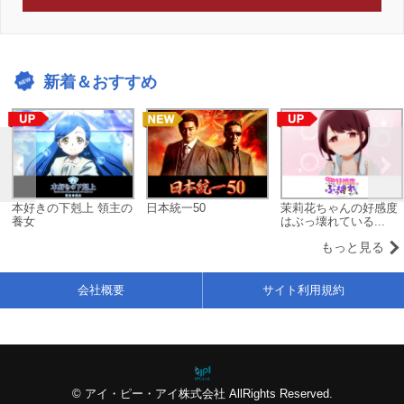
新着＆おすすめ
本好きの下剋上 領主の
日本統一50
茉莉花ちゃんの好感度
養女
はぶっ壊れている...
もっと見る
会社概要
サイト利用規約
© アイ・ピー・アイ株式会社 AllRights Reserved.