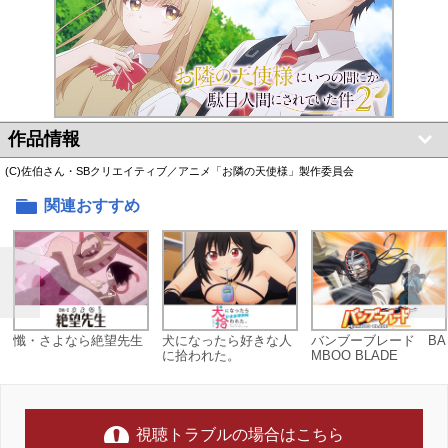
作品情報
(C)佐伯さん・SBクリエイティブ／アニメ「お隣の天使様」製作委員会
関連おすすめ
懺・さよなら絶望先生
犬になったら好きな人
バンブーブレード BA
に拾われた。
MBOO BLADE
視聴トラブルの場合はこちら