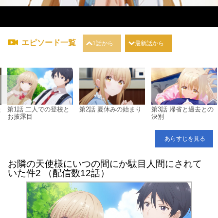
エピソード一覧
1話から
最新話から
た
第1話 二人での登校と
第2話 夏休みの始まり
第3話 帰省と過去との
お披露目
決別
あらすじを見る
お隣の天使様にいつの間にか駄目人間にされて
いた件2 （配信数12話）