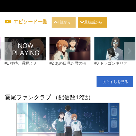
エピソード一覧
1話から
最新話から
#1 拝啓、霧尾くん
#2 あの日見た君の涙
#3 ドラゴンキリオ
あらすじを見る
霧尾ファンクラブ （配信数12話）