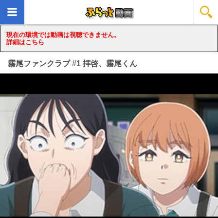
現在の環境では動画は視聴できません。
詳細はこちら
霧尾ファンクラブ #1 拝啓、霧尾くん
loading...