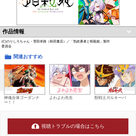
作品情報
(C)のりしろちゃん・雪田幸路（秋田書店）／「気絶勇者と暗殺姫」製作
委員会
関連おすすめ
神魂合体ゴーダンナ
よわよわ先生
獣戦士ガルキーバ
ー！！
視聴トラブルの場合はこちら