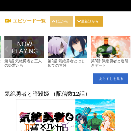
エピソード一覧
1話から
最新話から
殺
第1話 気絶勇者と三人
第2話 気絶勇者とはじ
第3話 気絶勇者と逢引
の姫君たち
めての冒険
きデート
あらすじを見る
気絶勇者と暗殺姫 （配信数12話）