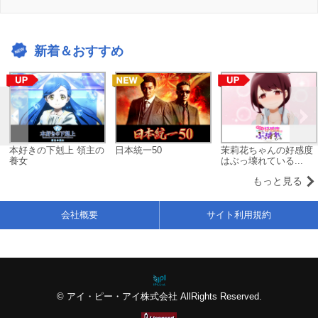
新着＆おすすめ
本好きの下剋上 領主の
日本統一50
茉莉花ちゃんの好感度
養女
はぶっ壊れている...
もっと見る
会社概要
サイト利用規約
© アイ・ピー・アイ株式会社 AllRights Reserved.