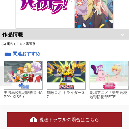
作品情報
(C) 馬谷くらり／黒玉寮
関連おすすめ
美男高校地球防衛部HA
無敵ロボ トライダーG
劇場アニメ「美男高校
PPY KISS！
7
地球防衛部ETE...
視聴トラブルの場合はこちら