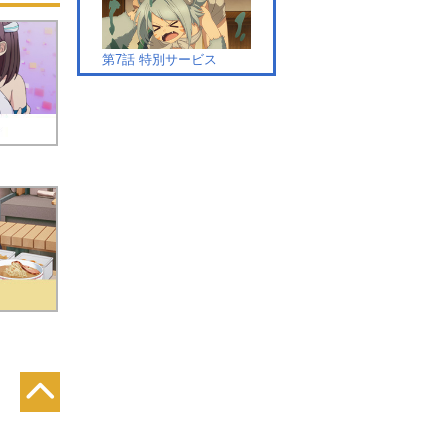
第7話 特別サービス
第8話 王立治療院
第9話 派閥潜入