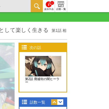
1
として楽しく生きる
第1話 相
次の話
第2話 廃墟街の闇ヒーラ
ー
話数一覧