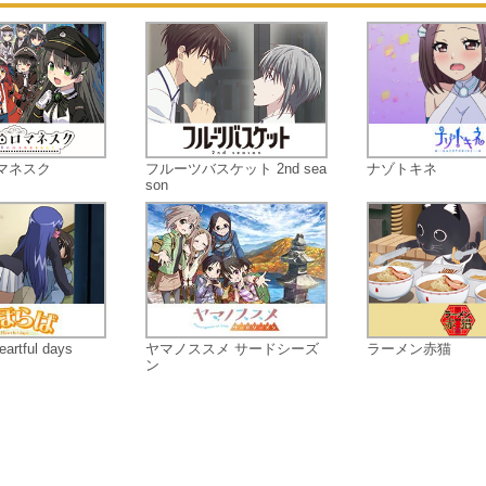
マネスク
フルーツバスケット 2nd sea
ナゾトキネ
son
tful days
ヤマノススメ サードシーズ
ラーメン赤猫
ン