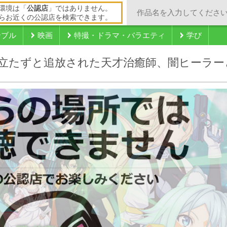
環境は「
公認店
」ではありません。
らお近くの公認店を検索できます。
ンブル
映画
特撮・ドラマ・バラエティ
学び
立たずと追放された天才治癒師、闇ヒーラー