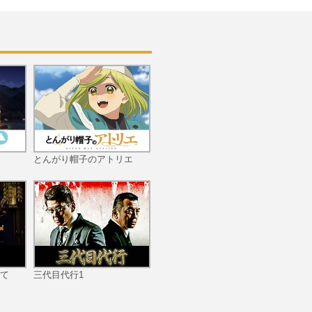
第10話 貴族令嬢の願い
第11話 ただの治癒師
とんがり帽子のアトリエ
第12話 命の選択
て
三代目代行1