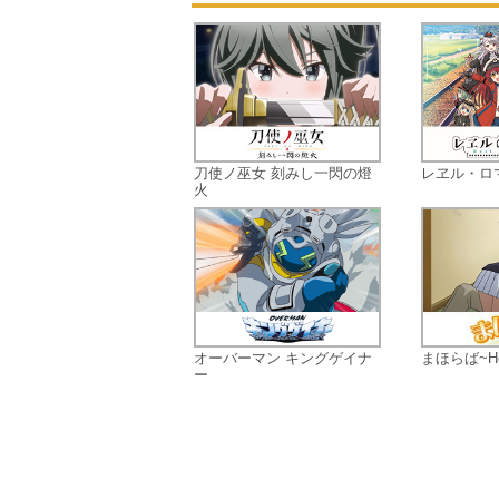
刀使ノ巫女 刻みし一閃の燈
レヱル・ロ
火
オーバーマン キングゲイナ
まほらば~Hear
ー