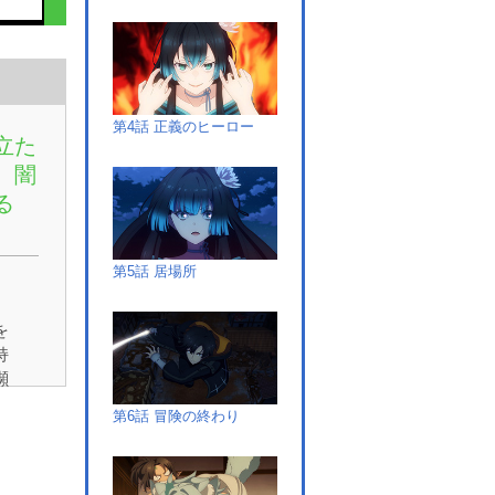
第4話 正義のヒーロー
立た
、闇
る
第5話 居場所
。
を
持
瀕
民
第6話 冒険の終わり
、
フ