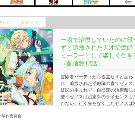
キャスト・スタッフ
一瞬で治療していたのに役
ずと追放された天才治癒師
ヒーラーとして楽しく生き
（配信数12話）
冒険者パーティから役立たずと言わ
れ、追放された治癒師の青年ゼノス
貧民の生まれで、自己流の治癒魔法
使うゼノスは治癒師のライセンスも
たない。行く先をなくしたゼノスは
死のエルフの少女リリと出会い…貧
ー製作委員会
街の外れに開業した治療院を舞台に
無免許天才治癒師による無自覚最強
ァンタジーが始まる――。