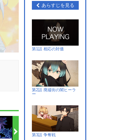
あらすじを見る
第1話 相応の対価
第2話 廃墟街の闇ヒーラ
ー
第3話 争奪戦