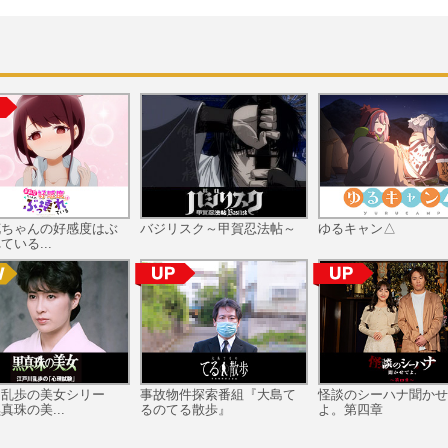
花ちゃんの好感度はぶ
バジリスク～甲賀忍法帖～
ゆるキャン△
ている...
川乱歩の美女シリー
事故物件探索番組『大島て
怪談のシーハナ聞かせ
真珠の美...
るのてる散歩』
よ。第四章