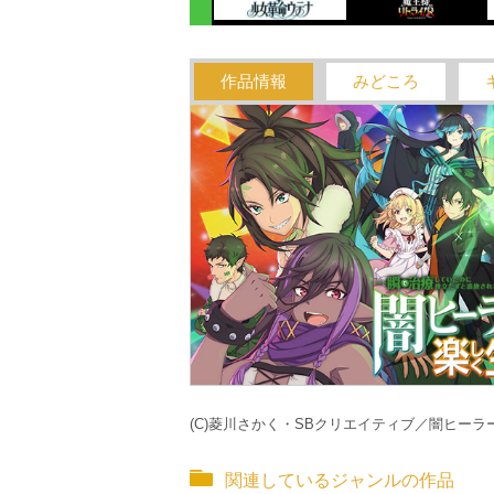
作品情報
みどころ
(C)菱川さかく・SBクリエイティブ／闇ヒーラ
関連しているジャンルの作品