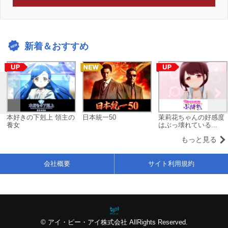
新着＆おすすめ
本好きの下剋上 領主の
日本統一50
茉莉花ちゃんの好感度
養女
はぶっ壊れている...
もっと見る
会社概要
サイト利用規約
© アイ・ピー・アイ株式会社 AllRights Reserved.