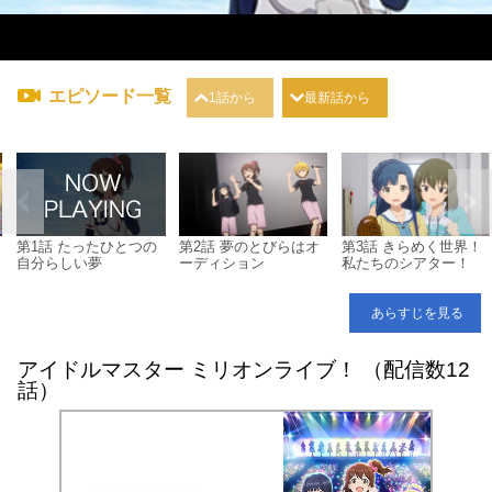
エピソード一覧
1話から
最新話から
第1話 たったひとつの
第2話 夢のとびらはオ
第3話 きらめく世界！
自分らしい夢
ーディション
私たちのシアター！
あらすじを見る
アイドルマスター ミリオンライブ！ （配信数12
話）