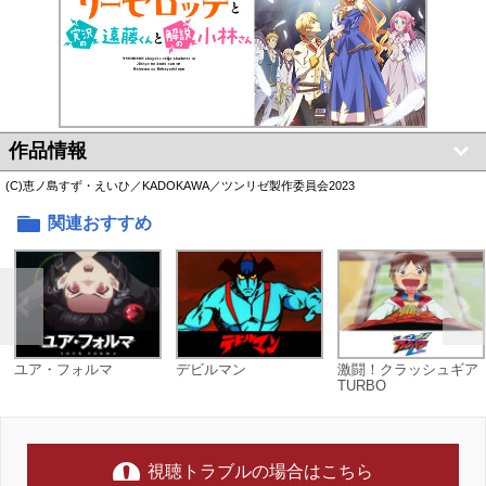
作品情報
(C)恵ノ島すず・えいひ／KADOKAWA／ツンリゼ製作委員会2023
関連おすすめ
ユア・フォルマ
デビルマン
激闘！クラッシュギア
TURBO
視聴トラブルの場合はこちら