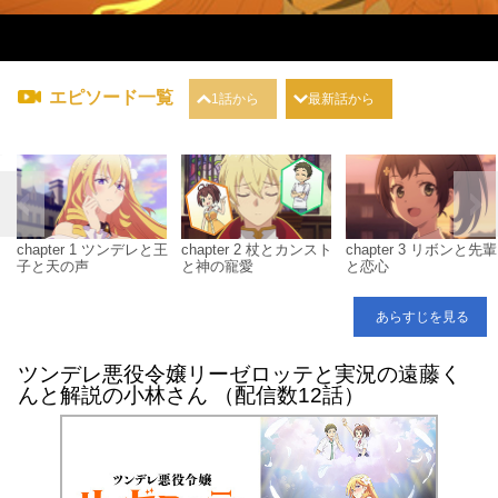
エピソード一覧
1話から
最新話から
chapter 1 ツンデレと王
chapter 2 杖とカンスト
chapter 3 リボンと先輩
子と天の声
と神の寵愛
と恋心
あらすじを見る
ツンデレ悪役令嬢リーゼロッテと実況の遠藤く
んと解説の小林さん （配信数12話）