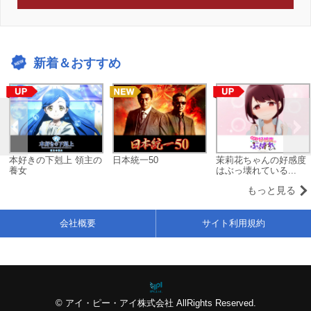
新着＆おすすめ
本好きの下剋上 領主の
日本統一50
茉莉花ちゃんの好感度
養女
はぶっ壊れている...
もっと見る
会社概要
サイト利用規約
© アイ・ピー・アイ株式会社 AllRights Reserved.