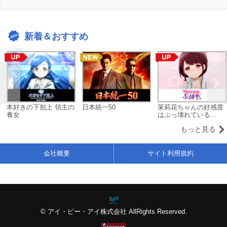
新着＆おすすめ
本好きの下剋上 領主の
日本統一50
茉莉花ちゃんの好感度
養女
はぶっ壊れている...
もっと見る
会社概要
サイト利用規約
© アイ・ピー・アイ株式会社 AllRights Reserved.