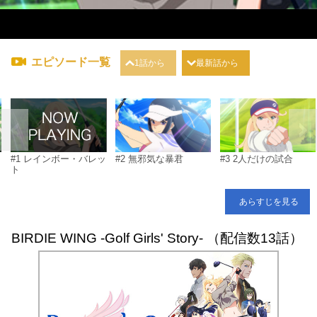
エピソード一覧
1話から
最新話から
#1 レインボー・バレッ
#2 無邪気な暴君
#3 2人だけの試合
ト
あらすじを見る
BIRDIE WING -Golf Girls' Story- （配信数13話）