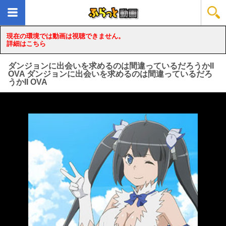
現在の環境では動画は視聴できません。
詳細はこちら
ダンジョンに出会いを求めるのは間違っているだろうかII
OVA ダンジョンに出会いを求めるのは間違っているだろ
うかII OVA
loading...