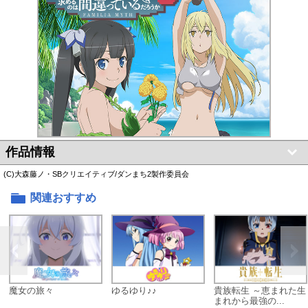
作品情報
(C)大森藤ノ・SBクリエイティブ/ダンまち2製作委員会
関連おすすめ
魔女の旅々
ゆるゆり♪♪
貴族転生 ～恵まれた生
まれから最強の...