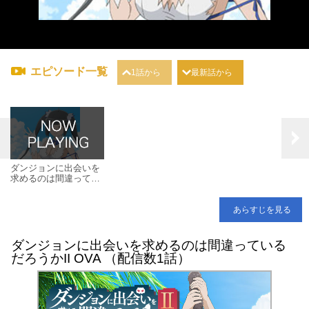
エピソード一覧
1話から
最新話から
ダンジョンに出会いを
求めるのは間違ってい
るだろうかII OVA
あらすじを見る
ダンジョンに出会いを求めるのは間違っている
だろうかII OVA （配信数1話）