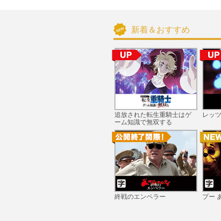
新着＆おすすめ
追放された転生重騎士はゲ
レッ
ーム知識で無双する
終戦のエンペラー
プー 