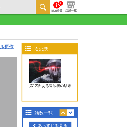
2
ル原作
次の話
第12話 ある冒険者の結末
話数一覧
あらすじを見る