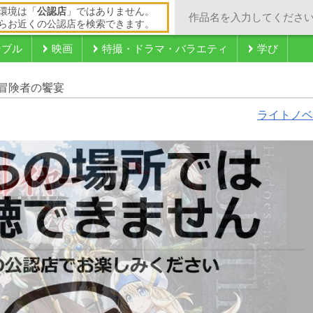
環境は「
公認店
」ではありません。
らお近くの公認店を検索できます。
ンブル
映画
特撮・ドラマ・バラエティ
学び
 冒険者の饗宴
ライトノベ