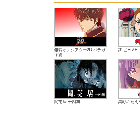
銀魂オンシアター2D バラガ
舞-乙HiME
キ篇
闇芝居 十四期
笑顔のたえ