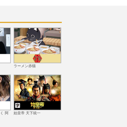
第11話 冒険者の饗宴
ラーメン赤猫
第12話 ある冒険者の結末
く 阿
始皇帝 天下統一