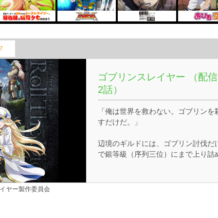
フ
ゴブリンスレイヤー （配信
2話）
「俺は世界を救わない。ゴブリンを
すだけだ。」
辺境のギルドには、ゴブリン討伐だ
で銀等級（序列三位）にまで上り詰
た稀有な存在がいるという……。冒
者になって、はじめて組んだパーテ
がピンチとなった女神官。それを助
レイヤー製作委員会
た者こそ、ゴブリンスレイヤーと呼
れる男だった。彼は手段を選ばず、