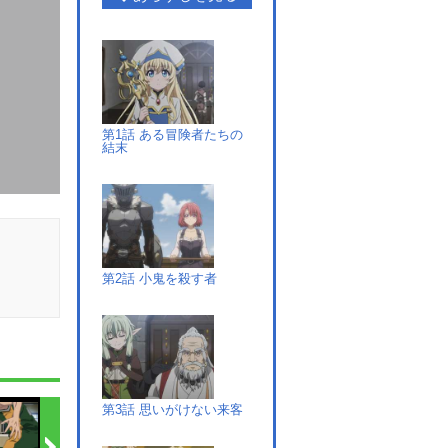
第1話 ある冒険者たちの
結末
第2話 小鬼を殺す者
第3話 思いがけない来客