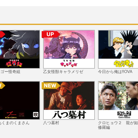
ツゴー怪奇組
乙女怪獣キャラメリゼ
今日から俺は‼OVA
あくまのくまさん
八つ墓村
クロヒョウ２ 龍が如
修羅編