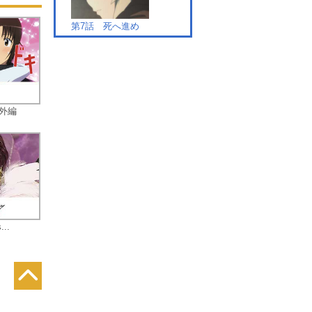
て
第7話 死へ進め
染
森
―
外編
第8話 囁きと祈りと詠唱
第9話 往きて、還りし
...
第10話 まどろみの中で