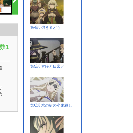
第4話 強き者ども
数1
第5話 冒険と日常と
殺
け
め
険
第6話 水の街の小鬼殺し
ィ
け
ば
手