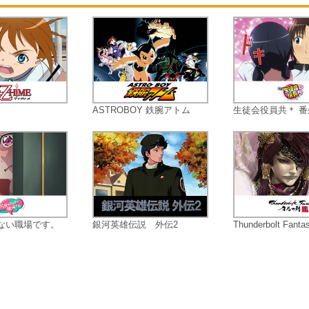
間を惜しまずゴブリンだけを退治し
いく。そんな彼に振り回される女神
官、感謝する受付嬢、彼を待つ幼馴
の牛飼娘。そんな、彼の噂を聞き、
人（エルフ）の少女が依頼に現れた
―。
ASTROBOY 鉄腕アトム
生徒会役員共＊ 番
ない職場です。
銀河英雄伝説 外伝2
Thunderbolt Fantas