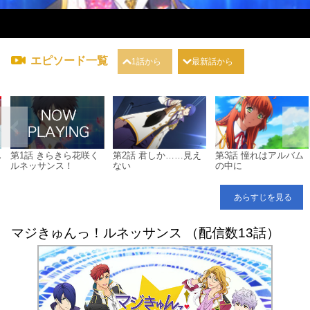
エピソード一覧
1話から
最新話から
ん
第1話 きらきら花咲く
第2話 君しか……見え
第3話 憧れはアルバム
ルネッサンス！
ない
の中に
あらすじを見る
マジきゅんっ！ルネッサンス （配信数13話）