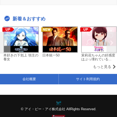
新着＆おすすめ
本好きの下剋上 領主の
日本統一50
茉莉花ちゃんの好感度
養女
はぶっ壊れている...
もっと見る
会社概要
サイト利用規約
© アイ・ピー・アイ株式会社 AllRights Reserved.