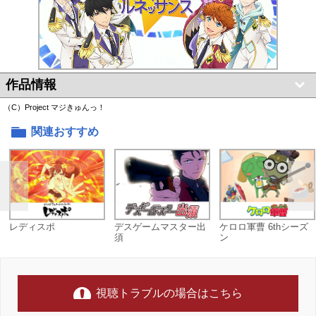
作品情報
（C）Project マジきゅんっ！
関連おすすめ
レディスポ
デスゲームマスター出
ケロロ軍曹 6thシーズ
須
ン
視聴トラブルの場合はこちら