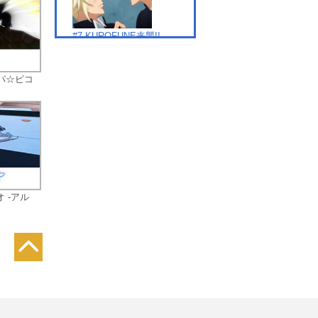
応
指す
#7 KUROFUNE来襲!!
ガルパ☆ピコ
#8 いつきの選ぶ道
 -アル
#9 DearDream全国行
脚!!!!!