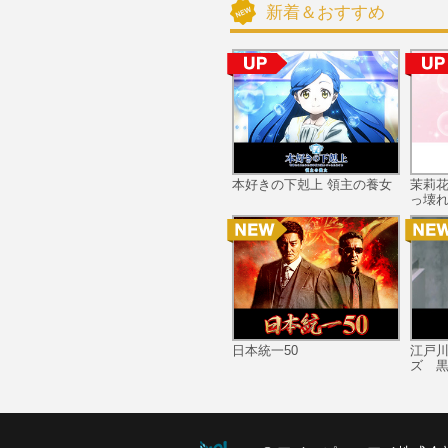
新着＆おすすめ
本好きの下剋上 領主の養女
茉莉
っ壊れ
日本統一50
江戸
ズ 黒