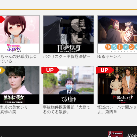
花ちゃんの好感度はぶ
バジリスク～甲賀忍法帖～
ゆるキャン△
ている...
川乱歩の美女シリー
事故物件探索番組『大島て
怪談のシーハナ聞かせ
真珠の美...
るのてる散歩』
よ。第四章
JA