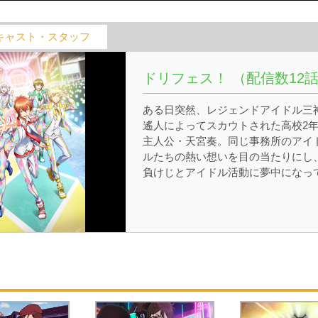
キャスト・スタッフ
ドリフェス！ （配信数12
ある日突然、レジェンドアイドル三
遙人によってスカウトされた高校2
主人公・天宮奏。同じ事務所のアイ
ルたちの熱い想いを目の当たりにし
負けじとアイドル活動に夢中になっ
いく。そして、元子役でミステリア
な及川慎、誰よりもストイックな佐
木純哉、優しくも内に情熱を秘めた
桐いつき、天然で天才肌の沢村千弦
共に、「ドリフェス！」に出場し、
デビューを勝ち取ることを目指す！ 
ァンが応援（エール）を込めて贈る
「ドリフェス！カード＝ドリカ」を
け止め、奏たちは最高を越えるステ