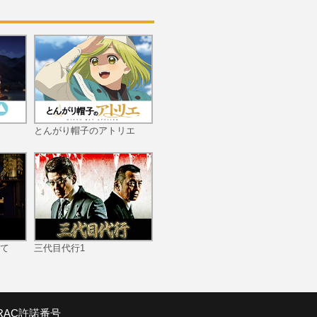
#10 夢の旅へ 純哉の決意
#11 かかげたい想い!!!!!
とんがり帽子のアトリエ
#12 アイドルへの扉!!!!!
て
三代目代行1
SRAC許諾番号