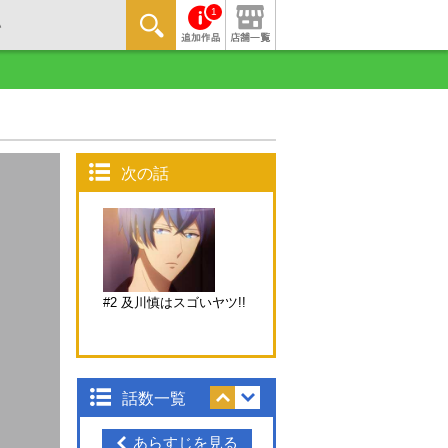
1
次の話
#2 及川慎はスゴいヤツ!!
話数一覧
あらすじを見る