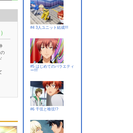
#4 3人ユニット結成!!!
話）
神
年の
ド
、
#5 はじめてのバラエティ
ー!!!
て
ス
々
片
と
CD
#6 千弦と唯弦!?
フ
受
ー