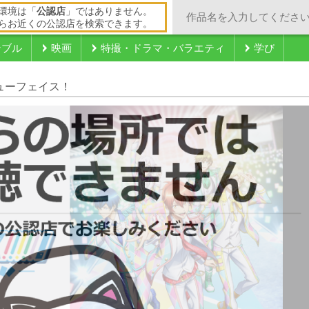
環境は「
公認店
」ではありません。
らお近くの公認店を検索できます。
ンブル
映画
特撮・ドラマ・バラエティ
学び
ニューフェイス！