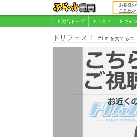
お客様の
こちら
か
総合トップ
アニメ
ギャ
ドリフェス！
#1 絆を奏でる