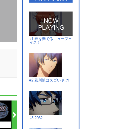
#1 絆を奏でるニューフェ
イス！
#2 及川慎はスゴいヤツ!!
#3 2032