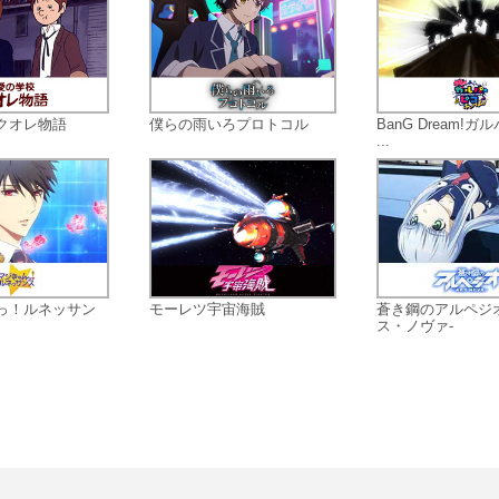
ジを届けることができるのか……!? 
援(エール)はドリカが示すもの!! 目
は、デビューをかけた夢のステージ
「ドリフェス！」。
クオレ物語
僕らの雨いろプロトコル
BanG Dream!
...
っ！ルネッサン
モーレツ宇宙海賊
蒼き鋼のアルペジオ
ス・ノヴァ-