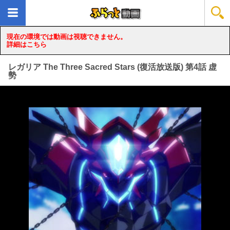
現在の環境では動画は視聴できません。
詳細はこちら
レガリア The Three Sacred Stars (復活放送版) 第4話 虚
勢
loading...