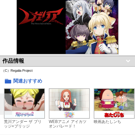
作品情報
（C）Regalia Project
関連おすすめ
荒川アンダー ザ ブリ
WEBアニメ アイカツ
映画あたしンち
ッジ×ブリッジ
オンパレード！