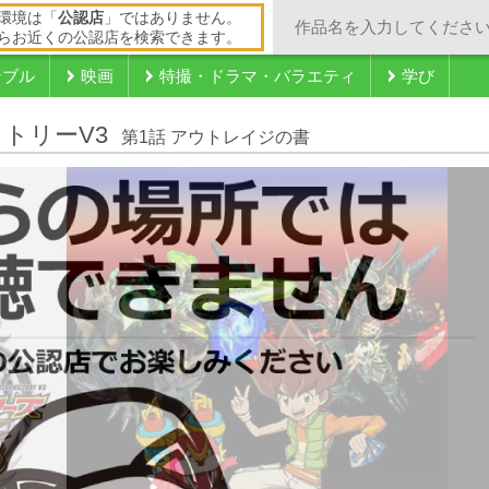
環境は「
公認店
」ではありません。
らお近くの公認店を検索できます。
ンブル
映画
特撮・ドラマ・バラエティ
学び
トリーV3
第1話 アウトレイジの書