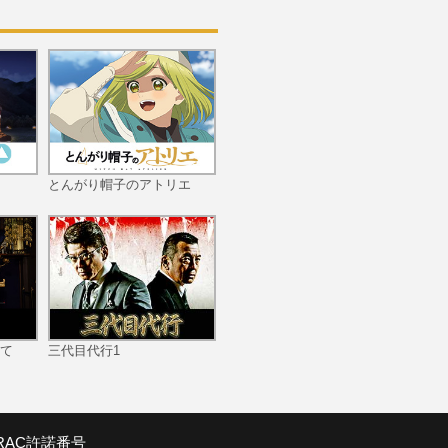
第10話 忍びよるオラクル
の手！
第11話 発動！ドロン・ゴ
とんがり帽子のアトリエ
ー!!
第12話 お化け屋敷の超決
戦！
て
三代目代行1
SRAC許諾番号