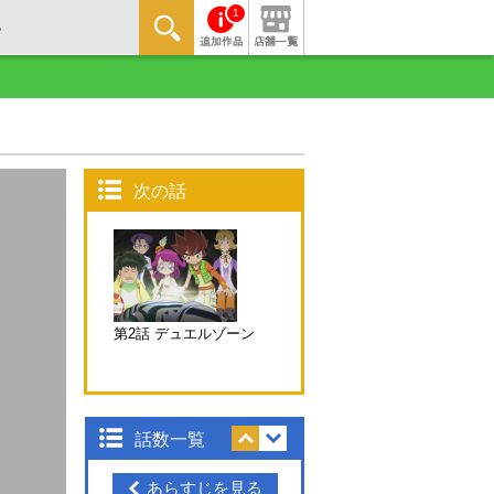
1
次の話
第2話 デュエルゾーン
話数一覧
あらすじを見る