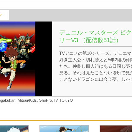
フ
デュエル・マスターズ ビク
リーV3 （配信数51話）
TVアニメの第10シリーズ。デュエマ
好き主人公・切札勝太と5年2組の仲
たち。仲良し四人組はある日同じ夢
見る。それは見たことない場所で見
ことないドラゴンに出会う夢。しか
夢で見たその場所は現実にある場所
ったことから早速行ってみることに
到着した先で見たのは、奇妙な古ぼ
gakukan, Mitsui/Kids, ShoPro,TV TOKYO
た書物だった。一方その頃、この書
追う巨大な組織が暗躍をはじめてい
た…。