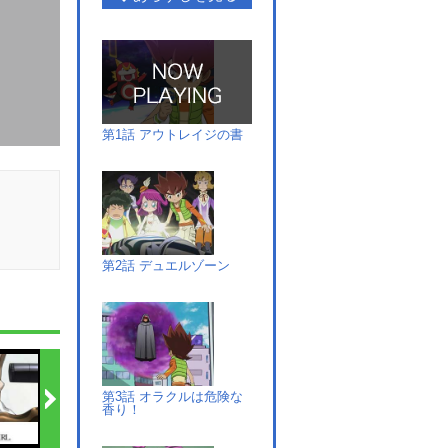
第1話 アウトレイジの書
第2話 デュエルゾーン
第3話 オラクルは危険な
香り！