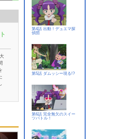
第4話 出動！デュエマ探
偵団
ト
大
間
を
第5話 ダムッシー現る!?
た
し
だ
。
け
を
第6話 完全無欠のスイー
ツバトル！