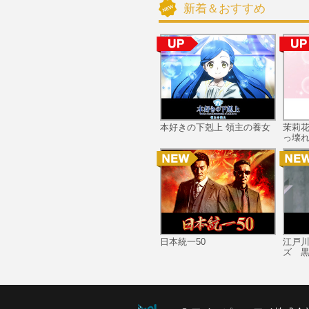
新着＆おすすめ
本好きの下剋上 領主の養女
茉莉
っ壊れ
日本統一50
江戸
ズ 黒