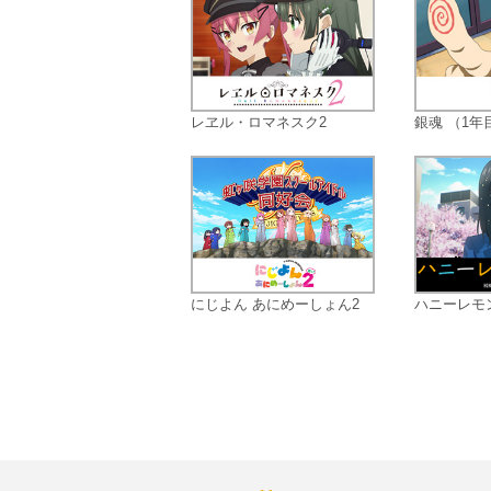
レヱル・ロマネスク2
銀魂 （1年
にじよん あにめーしょん2
ハニーレモ