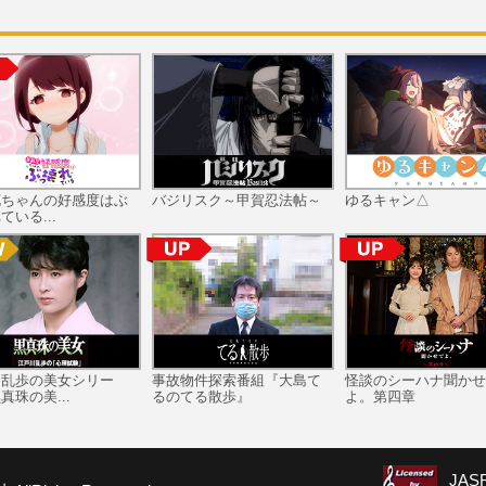
花ちゃんの好感度はぶ
バジリスク～甲賀忍法帖～
ゆるキャン△
ている...
川乱歩の美女シリー
事故物件探索番組『大島て
怪談のシーハナ聞かせ
真珠の美...
るのてる散歩』
よ。第四章
JA