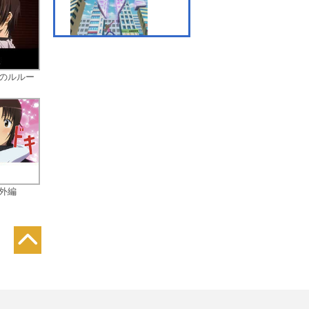
第7話 芸術大暴走！
逆のルルー
第8話 謎の覆面デュエリ
スト!?
外編
第9話 最強の敵、その名
はヨミ！