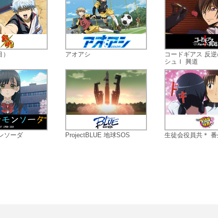
目）
アオアシ
コードギアス 反
シュＩ 興道
ンソーダ
ProjectBLUE 地球SOS
生徒会役員共＊ 番