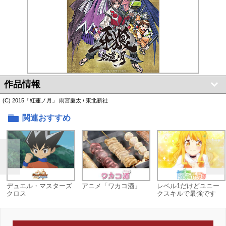
作品情報
(C) 2015「紅蓮ノ月」 雨宮慶太 / 東北新社
関連おすすめ
デュエル・マスターズ
アニメ「ワカコ酒」
レベル1だけどユニー
クロス
クスキルで最強です