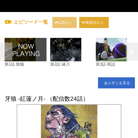
エピソード一覧
1話から
最新話から
第1話 陰陽
第2話 縁刀
第3話 呪詛
あらすじを見る
牙狼 -紅蓮ノ月- （配信数24話）