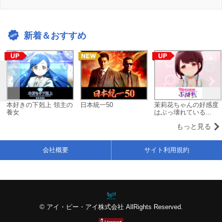
新着＆おすすめ
本好きの下剋上 領主の
日本統一50
茉莉花ちゃんの好感度
養女
はぶっ壊れている...
もっと見る
会社概要
サイト利用規約
© アイ・ピー・アイ株式会社 AllRights Reserved.