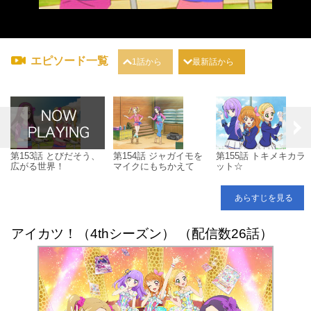
エピソード一覧
1話から
最新話から
第153話 とびだそう、
第154話 ジャガイモを
第155話 トキメキカラ
広がる世界！
マイクにもちかえて
ット☆
あらすじを見る
アイカツ！（4thシーズン） （配信数26話）