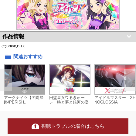
作品情報
(C)BNP/B,D,TX
関連おすすめ
アークナイツ【冬隠帰
円盤皇女ワるきゅー
アイドルマスター XE
路/PERISH...
レ 時と夢と銀河の宴
NOGLOSSIA
視聴トラブルの場合はこちら